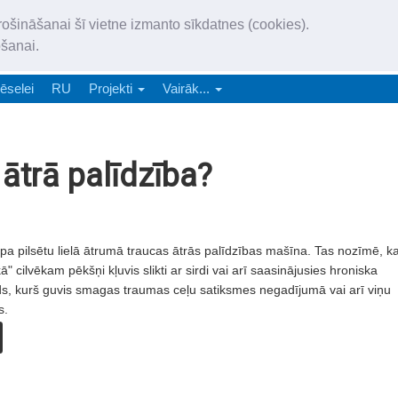
„Latgales Laiks” iznāk latv
rošināšanai šī vietne izmanto sīkdatnes (cookies).
„Latgales Laiks” latviešu valodā aptver Daugavpils valstspilsētu, Augš
ošanai.
e-abonēšana
Abonēšana
Reklāma
Sludi
ēselei
RU
Projekti
Vairāk...
 ātrā palīdzība?
pa pilsētu lielā ātrumā traucas ātrās palīdzības mašīna. Tas nozīmē, k
" cilvēkam pēkšņi kļuvis slikti ar sirdi vai arī saasinājusies hroniska
āds, kurš guvis smagas traumas ceļu satiksmes negadījumā vai arī viņu
s.