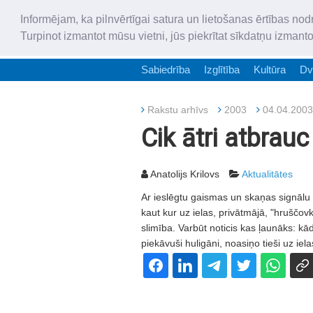
Informējam, ka pilnvērtīgai satura un lietošanas ērtības nod
Turpinot izmantot mūsu vietni, jūs piekrītat sīkdatņu izmant
Sabiedrība
Izglītība
Kultūra
Dv
Rakstu arhīvs
2003
04.04.2003
Cik ātri atbrauc
Anatolijs Krilovs
Aktualitātes
Ar ieslēgtu gaismas un skaņas signālu 
kaut kur uz ielas, privātmājā, "hruščovkā
slimība. Varbūt noticis kas ļaunāks: k
piekāvuši huligāni, noasiņo tieši uz iela