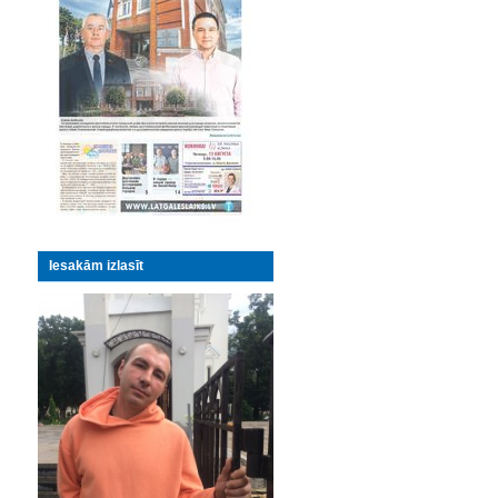
Iesakām izlasīt