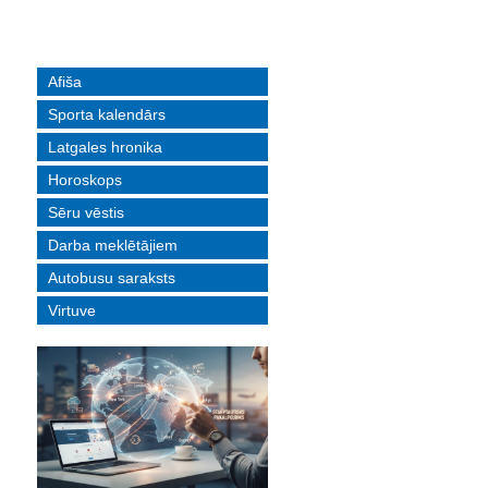
Afiša
Sporta kalendārs
Latgales hronika
Horoskops
Sēru vēstis
Darba meklētājiem
Autobusu saraksts
Virtuve