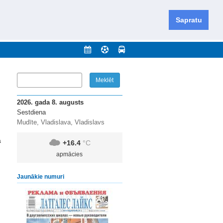
iešu un krievu valodās visā Dienvidlatgalē un Sēlijā,
daugavas novadu un apkārtējos novadus un pilsētas.
Sapratu
nājumi
Arhīvs
Kontakti
2026. gada 8. augusts
Sestdiena
Mudīte, Vladislava, Vladislavs
a
+16.4
°C
apmācies
Jaunākie numuri