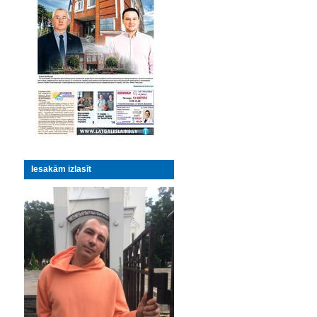
Iesakām izlasīt