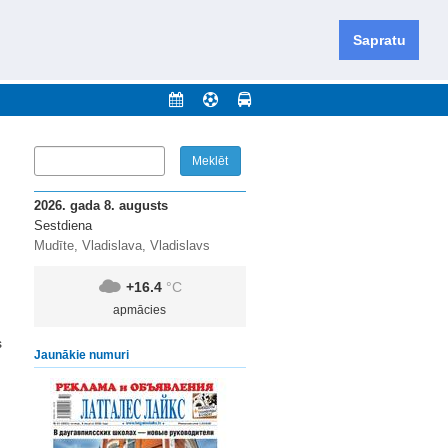
iešu un krievu valodās visā Dienvidlatgalē un Sēlijā,
daugavas novadu un apkārtējos novadus un pilsētas.
Sapratu
nājumi
Arhīvs
Kontakti
2026. gada 8. augusts
Sestdiena
Mudīte, Vladislava, Vladislavs
+16.4
°C
apmācies
s
Jaunākie numuri