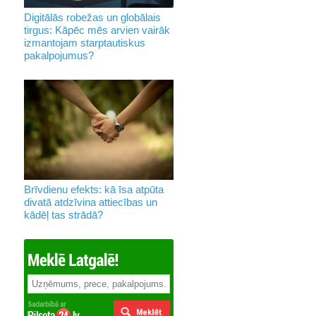
Digitālās robežas un globālais
tirgus: Kāpēc mēs arvien vairāk
izmantojam starptautiskus
pakalpojumus?
Brīvdienu efekts: kā īsa atpūta
divatā atdzīvina attiecības un
kādēļ tas strādā?