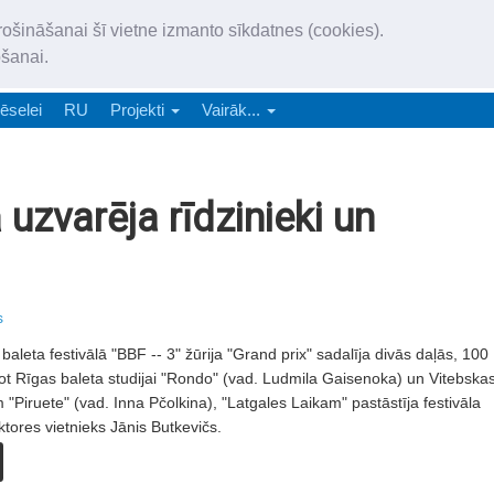
„Latgales Laiks” iznāk latv
rošināšanai šī vietne izmanto sīkdatnes (cookies).
„Latgales Laiks” latviešu valodā aptver Daugavpils valstspilsētu, Augš
ošanai.
e-abonēšana
Abonēšana
Reklāma
Sludi
ēselei
RU
Projekti
Vairāk...
 uzvarēja rīdzinieki un
s
baleta festivālā "BBF -- 3" žūrija "Grand prix" sadalīja divās daļās, 100
ot Rīgas baleta studijai "Rondo" (vad. Ludmila Gaisenoka) un Vitebska
 "Piruete" (vad. Inna Pčolkina), "Latgales Laikam" pastāstīja festivāla
ektores vietnieks Jānis Butkevičs.