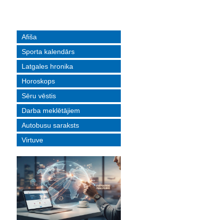
Afiša
Sporta kalendārs
Latgales hronika
Horoskops
Sēru vēstis
Darba meklētājiem
Autobusu saraksts
Virtuve