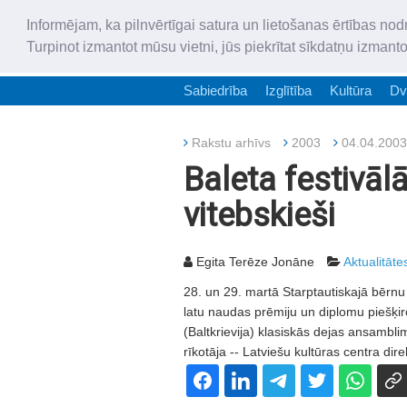
Informējam, ka pilnvērtīgai satura un lietošanas ērtības nod
Turpinot izmantot mūsu vietni, jūs piekrītat sīkdatņu izmant
Sabiedrība
Izglītība
Kultūra
Dv
Rakstu arhīvs
2003
04.04.2003
Baleta festivālā
vitebskieši
Egita Terēze Jonāne
Aktualitāte
28. un 29. martā Starptautiskajā bērnu 
latu naudas prēmiju un diplomu piešķir
(Baltkrievija) klasiskās dejas ansamblim
rīkotāja -- Latviešu kultūras centra dir