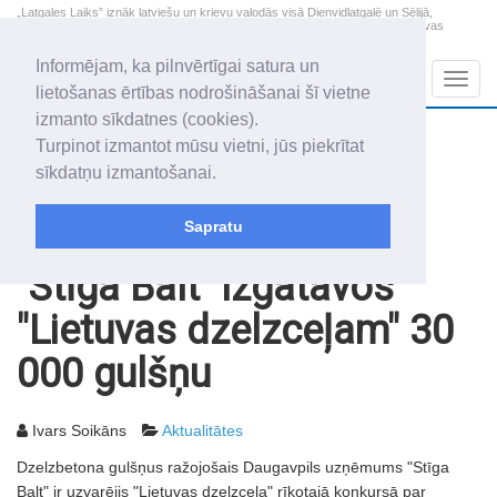
„Latgales Laiks” iznāk latviešu un krievu valodās visā Dienvidlatgalē un Sēlijā,
„Latgales Laiks” latviešu valodā aptver Daugavpils valstspilsētu, Augšdaugavas
novadu un apkārtējos novadus un pilsētas.
Informējam, ka pilnvērtīgai satura un
Sadaļas
Navig
lietošanas ērtības nodrošināšanai šī vietne
izmanto sīkdatnes (cookies).
2026. gada 9. augusts
+17.2
°C
Turpinot izmantot mūsu vietni, jūs piekrītat
Svētdiena
skaidrs laiks
sīkdatņu izmantošanai.
Genovefa, Genoveva, Madara
Sapratu
Rakstu arhīvs
2003
04.04.2003
"Stīga Balt" izgatavos
"Lietuvas dzelzceļam" 30
000 gulšņu
Ivars Soikāns
Aktualitātes
Dzelzbetona gulšņus ražojošais Daugavpils uzņēmums "Stīga
Balt" ir uzvarējis "Lietuvas dzelzceļa" rīkotajā konkursā par