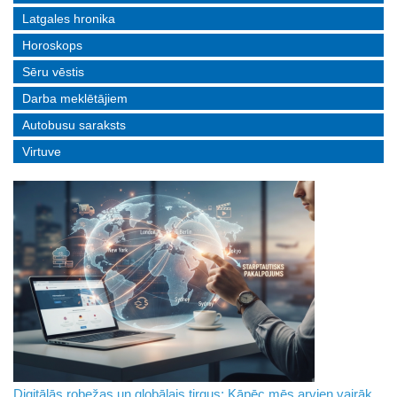
Latgales hronika
Horoskops
Sēru vēstis
Darba meklētājiem
Autobusu saraksts
Virtuve
Digitālās robežas un globālais tirgus: Kāpēc mēs arvien vairāk