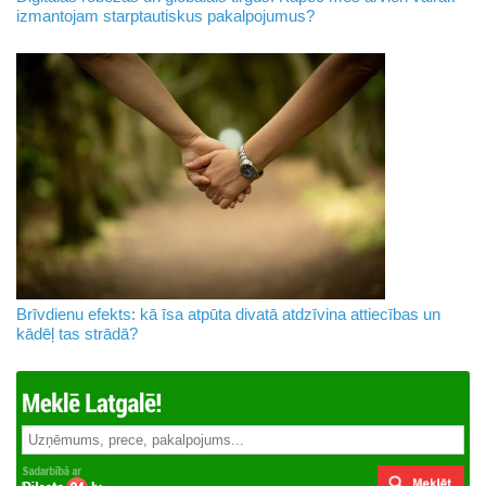
izmantojam starptautiskus pakalpojumus?
Brīvdienu efekts: kā īsa atpūta divatā atdzīvina attiecības un
kādēļ tas strādā?