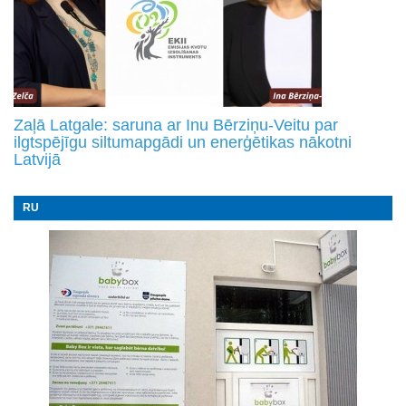
Zaļā Latgale: saruna ar Inu Bērziņu-Veitu par
ilgtspējīgu siltumapgādi un enerģētikas nākotni
Latvijā
RU