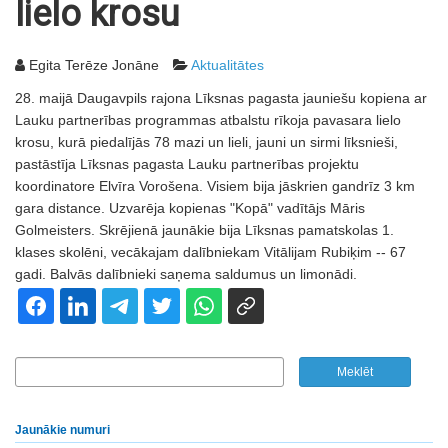
lielo krosu
Egita Terēze Jonāne
Aktualitātes
28. maijā Daugavpils rajona Līksnas pagasta jauniešu kopiena ar
Lauku partnerības programmas atbalstu rīkoja pavasara lielo
krosu, kurā piedalījās 78 mazi un lieli, jauni un sirmi līksnieši,
pastāstīja Līksnas pagasta Lauku partnerības projektu
koordinatore Elvīra Vorošena. Visiem bija jāskrien gandrīz 3 km
gara distance. Uzvarēja kopienas "Kopā" vadītājs Māris
Golmeisters. Skrējienā jaunākie bija Līksnas pamatskolas 1.
klases skolēni, vecākajam dalībniekam Vitālijam Rubiķim -- 67
gadi. Balvās dalībnieki saņema saldumus un limonādi.
Jaunākie numuri