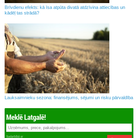
Brīvdienu efekts: kā īsa atpūta divatā atdzīvina attiecības un
kādēļ tas strādā?
Lauksaimnieku sezona: finansējums, sējumi un risku pārvaldība