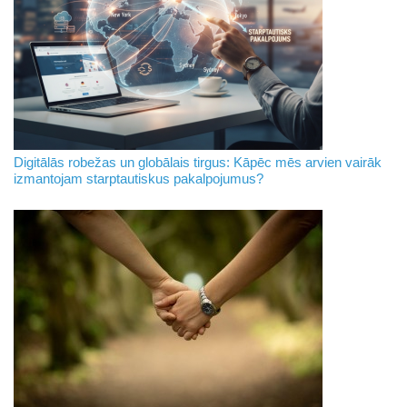
Digitālās robežas un globālais tirgus: Kāpēc mēs arvien vairāk
izmantojam starptautiskus pakalpojumus?