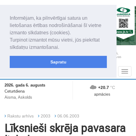
Informējam, ka pilnvērtīgai satura un
lietošanas ērtības nodrošināšanai šī vietne
izmanto sīkdatnes (cookies).
Turpinot izmantot mūsu vietni, jūs piekrītat
sīkdatņu izmantošanai.
„Latgales Laiks” iznāk latviešu un krievu valodās visā Dienvidlatgalē un Sēlijā,
„Latgales Laiks” latviešu valodā aptver Daugavpils valstspilsētu, Augšdaugavas
novadu un apkārtējos novadus un pilsētas.
Sapratu
Sadaļas
Navig
2026. gada 6. augusts
+20.7
°C
Ceturtdiena
apmācies
Aisma, Askolds
Rakstu arhīvs
2003
06.06.2003
Līksnieši skrēja pavasara