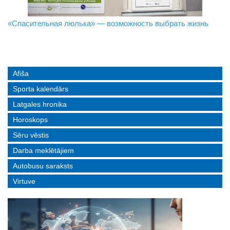
«Спасительная люлька» — возможность выбрать жизнь
В Даугавпилсе определили сильнейших в пляжном
Новое поколение пограничников: Даугавпилсское
волейболе
управление пополнили молодые специалисты
Afiša
Sporta kalendārs
Latgales hronika
Horoskops
Sēru vēstis
Darba meklētājiem
Autobusu saraksts
Virtuve