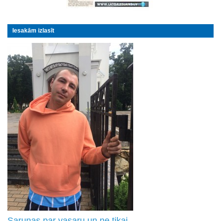
Iesakām izlasīt
Sarunas par vasaru un ne tikai