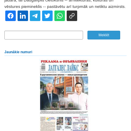
jādara, lai Daugavpils cietoksnis -- arhitektūras, kultūras un
vēstures piemineklis -- pastāvētu arī turpmāk un netiktu aizmirsts.
Jaunākie numuri