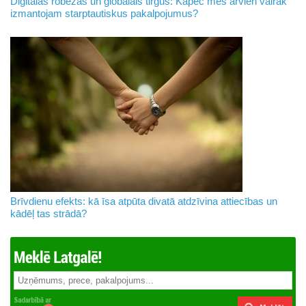
Digitālās robežas un globālais tirgus: Kāpēc mēs arvien vairāk
izmantojam starptautiskus pakalpojumus?
Brīvdienu efekts: kā īsa atpūta divatā atdzīvina attiecības un
kādēļ tas strādā?