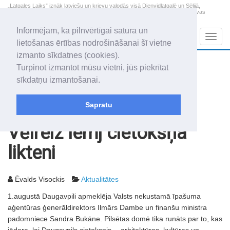
„Latgales Laiks” iznāk latviešu un krievu valodās visā Dienvidlatgalē un Sēlijā,
„Latgales Laiks” latviešu valodā aptver Daugavpils valstspilsētu, Augšdaugavas
novadu un apkārtējos novadus un pilsētas.
Informējam, ka pilnvērtīgai satura un
Sadaļas
Navig
lietošanas ērtības nodrošināšanai šī vietne
izmanto sīkdatnes (cookies).
2026. gada 8. augusts
+16.7
°C
Turpinot izmantot mūsu vietni, jūs piekrītat
Sestdiena
apmācies
sīkdatņu izmantošanai.
Mudīte, Vladislava, Vladislavs
Sapratu
Rakstu arhīvs
2003
08.08.2003
Vēlreiz lemj cietokšņa
likteni
Ēvalds Visockis
Aktualitātes
1.augustā Daugavpili apmeklēja Valsts nekustamā īpašuma
aģentūras ģenerāldirektors Ilmārs Dambe un finanšu ministra
padomniece Sandra Bukāne. Pilsētas domē tika runāts par to, kas