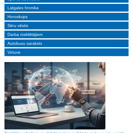
Latgales hronika
Horoskops
Sēru vēstis
Darba meklētājiem
Autobusu saraksts
Virtuve