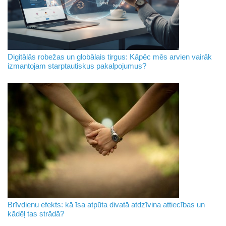
Digitālās robežas un globālais tirgus: Kāpēc mēs arvien vairāk
izmantojam starptautiskus pakalpojumus?
Brīvdienu efekts: kā īsa atpūta divatā atdzīvina attiecības un
kādēļ tas strādā?