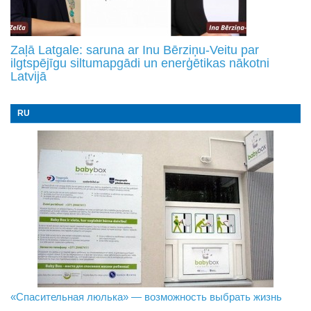
Zaļā Latgale: saruna ar Inu Bērziņu-Veitu par
ilgtspējīgu siltumapgādi un enerģētikas nākotni
Latvijā
RU
«Спасительная люлька» — возможность выбрать жизнь
В Даугавпилсе определили сильнейших в пляжном
Новое поколение пограничников: Даугавпилсское
волейболе
управление пополнили молодые специалисты