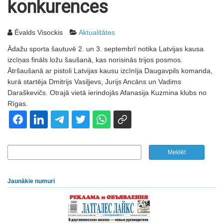
konkurences
Ēvalds Visockis
Aktualitātes
Ādažu sporta šautuvē 2. un 3. septembrī notika Latvijas kausa
izcīņas fināls ložu šaušanā, kas norisinās trijos posmos.
Ātršaušanā ar pistoli Latvijas kausu izcīnīja Daugavpils komanda,
kurā startēja Dmitrijs Vasiļjevs, Jurijs Ancāns un Vadims
Daraškevičs. Otrajā vietā ierindojās Afanasija Kuzmina klubs no
Rīgas.
Jaunākie numuri