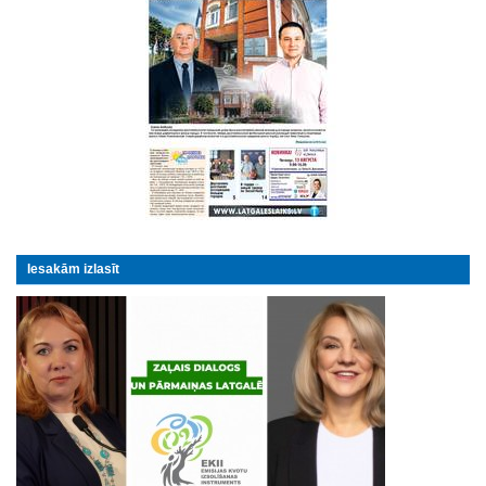
Iesakām izlasīt