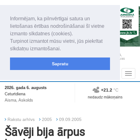
Informējam, ka pilnvērtīgai satura un
lietošanas ērtības nodrošināšanai šī vietne
izmanto sīkdatnes (cookies).
Turpinot izmantot mūsu vietni, jūs piekrītat
sīkdatņu izmantošanai.
„Latgales Laiks” iznāk latviešu un krievu valodās visā Dienvidlatgalē un Sēlijā,
„Latgales Laiks” latviešu valodā aptver Daugavpils valstspilsētu, Augšdaugavas
novadu un apkārtējos novadus un pilsētas.
Sapratu
Sadaļas
Navig
2026. gada 6. augusts
+21.2
°C
Ceturtdiena
nedaudz mākoņains
Aisma, Askolds
Rakstu arhīvs
2005
09.09.2005
Šāvēji bija ārpus