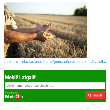
Lauksaimnieku sezona: finansējums, sējumi un risku pārvaldība