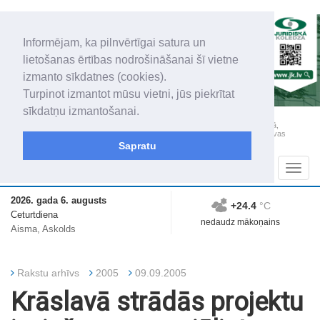
Informējam, ka pilnvērtīgai satura un
lietošanas ērtības nodrošināšanai šī vietne
izmanto sīkdatnes (cookies).
Turpinot izmantot mūsu vietni, jūs piekrītat
sīkdatņu izmantošanai.
„Latgales Laiks” iznāk latviešu un krievu valodās visā Dienvidlatgalē un Sēlijā,
„Latgales Laiks” latviešu valodā aptver Daugavpils valstspilsētu, Augšdaugavas
novadu un apkārtējos novadus un pilsētas.
Sapratu
Sadaļas
Navig
2026. gada 6. augusts
+24.4
°C
Ceturtdiena
nedaudz mākoņains
Aisma, Askolds
Rakstu arhīvs
2005
09.09.2005
Krāslavā strādās projektu