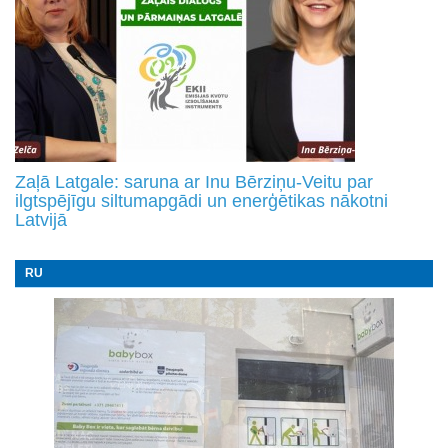
Zaļā Latgale: saruna ar Inu Bērziņu-Veitu par
ilgtspējīgu siltumapgādi un enerģētikas nākotni
Latvijā
RU