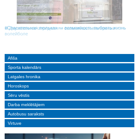
«Спасительная люлька» — возможность выбрать жизнь
В Даугавпилсе определили сильнейших в пляжном
Новое поколение пограничников: Даугавпилсское
волейболе
управление пополнили молодые специалисты
Afiša
Sporta kalendārs
Latgales hronika
Horoskops
Sēru vēstis
Darba meklētājiem
Autobusu saraksts
Virtuve