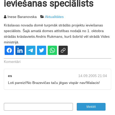
ieviešanas speciālists
Inese Baranovska
Aktualitātes
Krāslavas novada domē turpmāk strādās projektu ieviešanas
speciālists. Šajā amatā domes attīstības nodaļā no 1. oktobra
strādās krāslavietis Andris Rukmans, kurš šobrīd vēl strādā Vides
ministrijā.
Komentāri
es
14.09.2005 21:04
Loti pareizi!No Brazevičas taču jēgas vispār nav!Malacis!