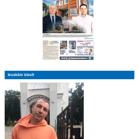
Iesakām izlasīt