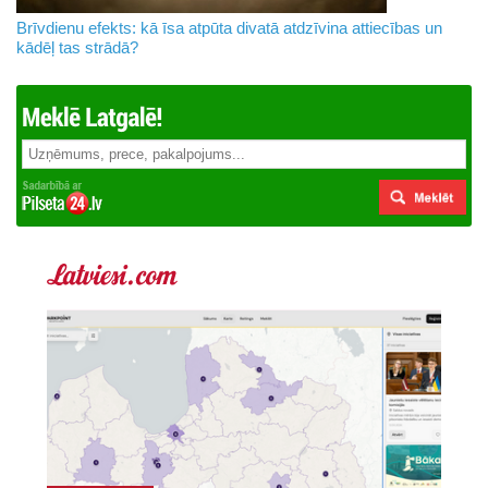
Brīvdienu efekts: kā īsa atpūta divatā atdzīvina attiecības un
kādēļ tas strādā?