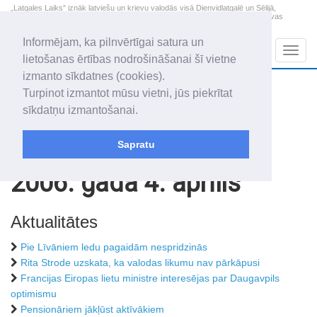
„Latgales Laiks” iznāk latviešu un krievu valodās visā Dienvidlatgalē un Sēlijā,
„Latgales Laiks” latviešu valodā aptver Daugavpils valstspilsētu, Augšdaugavas
novadu un apkārtējos novadus un pilsētas.
Informējam, ka pilnvērtīgai satura un
Sadaļas
Navig
lietošanas ērtības nodrošināšanai šī vietne
izmanto sīkdatnes (cookies).
2026. gada 7. augusts
+15.8
°C
Turpinot izmantot mūsu vietni, jūs piekrītat
Piektdiena
skaidrs laiks
sīkdatņu izmantošanai.
Alfrēds, Fredis, Madars
Sapratu
Rakstu arhīvs
2006
2006. gada 4. aprīlis
Aktualitātes
Pie Līvāniem ledu pagaidām nespridzinās
Rita Strode uzskata, ka valodas likumu nav pārkāpusi
Francijas Eiropas lietu ministre interesējas par Daugavpils
optimismu
Pensionāriem jākļūst aktīvākiem