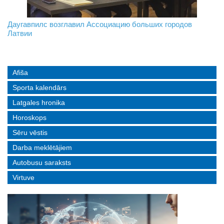
На границе с Беларусью ждут усиления
Даугавпилс возглавил Ассоциацию больших городов
Инвалидность — не приговор: «Mediastrims» расскажет
Латвии
реальные истории людей с ограниченными возможностями
Afiša
Sporta kalendārs
Latgales hronika
Horoskops
Sēru vēstis
Darba meklētājiem
Autobusu saraksts
Virtuve