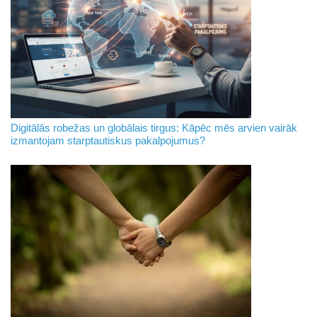
Digitālās robežas un globālais tirgus: Kāpēc mēs arvien vairāk
izmantojam starptautiskus pakalpojumus?