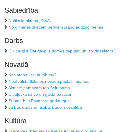
Sabiedrība
Notiks konkurss „DĪVA”
No ģimenes šķirtiem bērniem jāaug audžuģimenēs
Darbs
Cik turīgi ir Daugavpils domes deputāti un izpilddirektors?
Novadā
Kas atdos Ilzei autobusu?
Neatbalsta Ilūkstes novada paplašināšanos
Aknīstē pamazām top Sēļu nams
Cibuļovkā dzīvo un gaida pavasari
Subatē būs Pavasara gadatirgus
Ja būs darbs un ticība, būs arī veselība
Kultūra
Prezentēs dziedātājas Irēnas Ancānes otro albumu