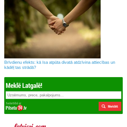
Brīvdienu efekts: kā īsa atpūta divatā atdzīvina attiecības un
kādēļ tas strādā?