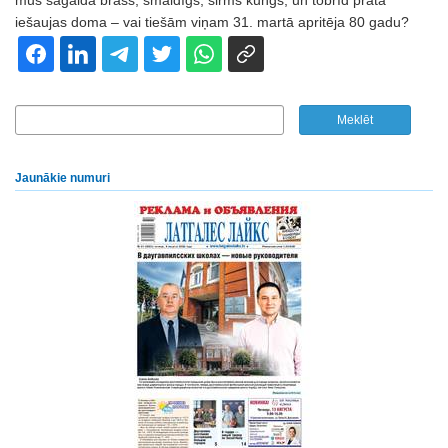
mūs sagaida brašs, smaidīgs, sirms kungs, un tobrīd prātā
iešaujas doma – vai tiešām viņam 31. martā apritēja 80 gadu?
Jaunākie numuri