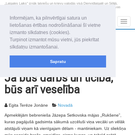
„Latgales Laiks” iznāk latviešu un krievu valodās visā Dienvidlatgalē un Sēlijā,
„Latgales Laiks” latviešu valodā aptver Daugavpils valstspilsētu, Augšdaugavas
novadu un apkārtējos novadus un pilsētas.
Informējam, ka pilnvērtīgai satura un
Sadaļas
Navig
lietošanas ērtības nodrošināšanai šī vietne
izmanto sīkdatnes (cookies).
2026. gada 7. augusts
+21.1
°C
Turpinot izmantot mūsu vietni, jūs piekrītat
Piektdiena
daļēji mākoņains
sīkdatņu izmantošanai.
Alfrēds, Fredis, Madars
Sapratu
Rakstu arhīvs
2006
04.04.2006
Ja būs darbs un ticība,
būs arī veselība
Egita Terēze Jonāne
Novadā
Apmeklējām bebrenieša Jāzepa Setkovska mājas „Rukšene”,
kuras pagājušā gadsimta sākumā uzcēluši viņa vecāki un vēlāk
atstājuši viņam kā vienīgajam dēlam - mantiniekam. Uz sliekšņa