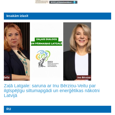
Iesakām izlasīt
Zaļā Latgale: saruna ar Inu Bērziņu-Veitu par
ilgtspējīgu siltumapgādi un enerģētikas nākotni
Latvijā
RU