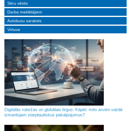
Sēru vēstis
Darba meklētājiem
Autobusu saraksts
Virtuve
Digitālās robežas un globālais tirgus: Kāpēc mēs arvien vairāk
izmantojam starptautiskus pakalpojumus?