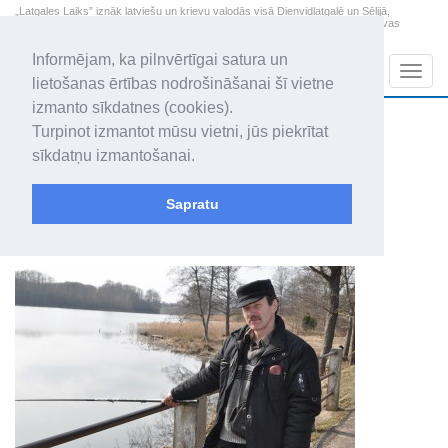
„Latgales Laiks” iznāk latviešu un krievu valodās visā Dienvidlatgalē un Sēlijā,
„Latgales Laiks” latviešu valodā aptver Daugavpils valstspilsētu, Augšdaugavas
novadu un apkārtējos novadus un pilsētas.
Informējam, ka pilnvērtīgai satura un
Sadaļas
Navig
lietošanas ērtības nodrošināšanai šī vietne
izmanto sīkdatnes (cookies).
2026. gada 7. augusts
+20.6
°C
Turpinot izmantot mūsu vietni, jūs piekrītat
Piektdiena
daļēji mākoņains
sīkdatņu izmantošanai.
Alfrēds, Fredis, Madars
Sapratu
Visi raksti