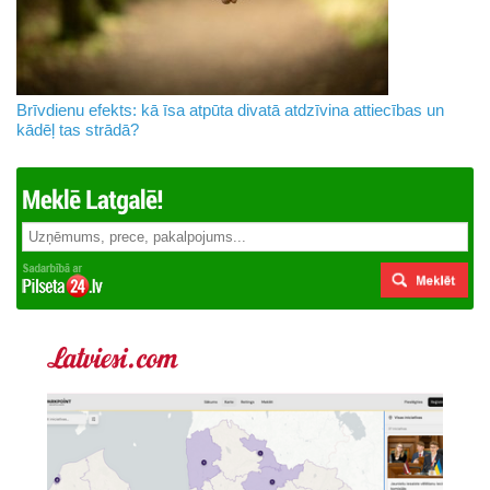
Brīvdienu efekts: kā īsa atpūta divatā atdzīvina attiecības un
kādēļ tas strādā?