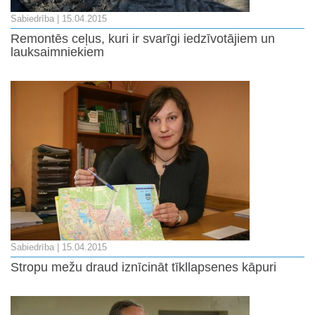
Sabiedrība
| 15.04.2015
Remontēs ceļus, kuri ir svarīgi iedzīvotājiem un
lauksaimniekiem
Sabiedrība
| 15.04.2015
Stropu mežu draud iznīcināt tīkllapsenes kāpuri