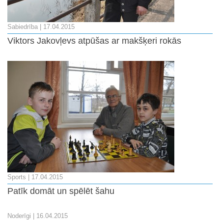
Sabiedrība
| 17.04.2015
Viktors Jakovļevs atpūšas ar makšķeri rokās
Sports
| 17.04.2015
Patīk domāt un spēlēt šahu
Noderīgi
| 16.04.2015