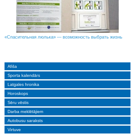
«Спасительная люлька» — возможность выбрать жизнь
В Даугавпилсе определили сильнейших в пляжном
Новое поколение пограничников: Даугавпилсское
волейболе
управление пополнили молодые специалисты
Afiša
Sporta kalendārs
Latgales hronika
Horoskops
Sēru vēstis
Darba meklētājiem
Autobusu saraksts
Virtuve