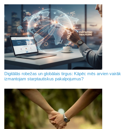
Digitālās robežas un globālais tirgus: Kāpēc mēs arvien vairāk
izmantojam starptautiskus pakalpojumus?