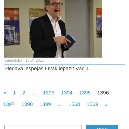
Sabiedrība
| 15.04.2015
Piedāvā iespējas tuvāk iepazīt Vāciju
«
1
2
...
1393
1394
1395
1396
1397
1398
1399
...
1568
1569
»