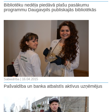
Bibliotēku nedēļa piedāvā plašu pasākumu
programmu Daugavpils publiskajās bibliotēkās
Sabiedrība
| 16.04.2015
Pašvaldība un banka atbalstīs aktīvus uzņēmējus