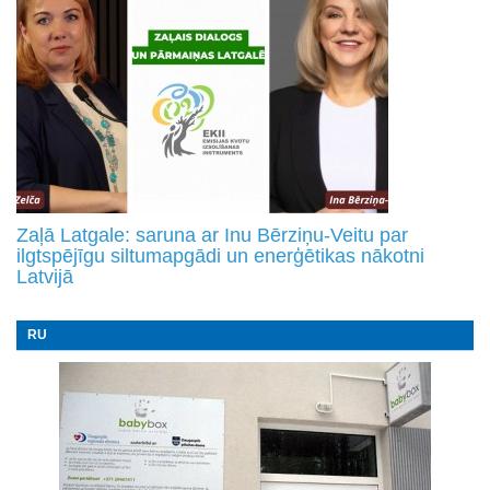
Zaļā Latgale: saruna ar Inu Bērziņu-Veitu par
ilgtspējīgu siltumapgādi un enerģētikas nākotni
Latvijā
RU