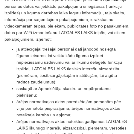
personas datus vai jebkādu pakalpojumu sniegšanas (funkciju
izpildes) un līguma darbības laikā iegūtu informāciju, tajā skaitā,
informāciju par saņemtajiem pakalpojumiem, ierakstus no
videokamerām telpās, pie ēkām, publicitātes foto no pasākumiem,
datus par WiFi izmantošanu LATGALES LAIKS telpās, vai citiem
pakalpojumiem, izņemot:
ja attiecīgajai trešajai personai dati jānodod noslēgtā
līguma ietvaros, lai veiktu kādu līguma izpildei
nepieciešamu uzdevumu vai ar likumu deleģētu funkciju
izpildei, LATGALES LAIKS tiesisko interešu aizsardzību
(piemēram, tiesībsargājošajām institūcijām, lai atgūtu
radītos zaudējumus);
saskaņā ar Apmeklētāja skaidru un nepārprotamu
piekrišanu;
ārējos normatīvajos aktos paredzētajām personām pēc
viņu pamatota pieprasījuma, ārējos normatīvajos aktos
noteiktajā kārtībā un apjomā;
ārējos normatīvajos aktos noteiktos gadījumos LATGALES
LAIKS likumīgo interešu aizsardzībai, piemēram, vēršoties