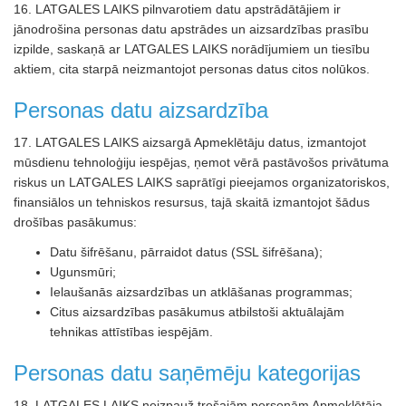
16. LATGALES LAIKS pilnvarotiem datu apstrādātājiem ir
jānodrošina personas datu apstrādes un aizsardzības prasību
izpilde, saskaņā ar LATGALES LAIKS norādījumiem un tiesību
aktiem, cita starpā neizmantojot personas datus citos nolūkos.
Personas datu aizsardzība
17. LATGALES LAIKS aizsargā Apmeklētāju datus, izmantojot
mūsdienu tehnoloģiju iespējas, ņemot vērā pastāvošos privātuma
riskus un LATGALES LAIKS saprātīgi pieejamos organizatoriskos,
finansiālos un tehniskos resursus, tajā skaitā izmantojot šādus
drošības pasākumus:
Datu šifrēšanu, pārraidot datus (SSL šifrēšana);
Ugunsmūri;
Ielaušanās aizsardzības un atklāšanas programmas;
Citus aizsardzības pasākumus atbilstoši aktuālajām
tehnikas attīstības iespējām.
Personas datu saņēmēju kategorijas
18. LATGALES LAIKS neizpauž trešajām personām Apmeklētāja