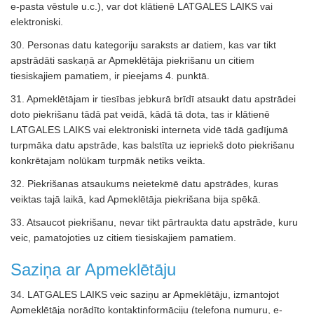
e-pasta vēstule u.c.), var dot klātienē LATGALES LAIKS vai
elektroniski.
30. Personas datu kategoriju saraksts ar datiem, kas var tikt
apstrādāti saskaņā ar Apmeklētāja piekrišanu un citiem
tiesiskajiem pamatiem, ir pieejams 4. punktā.
31. Apmeklētājam ir tiesības jebkurā brīdī atsaukt datu apstrādei
doto piekrišanu tādā pat veidā, kādā tā dota, tas ir klātienē
LATGALES LAIKS vai elektroniski interneta vidē tādā gadījumā
turpmāka datu apstrāde, kas balstīta uz iepriekš doto piekrišanu
konkrētajam nolūkam turpmāk netiks veikta.
32. Piekrišanas atsaukums neietekmē datu apstrādes, kuras
veiktas tajā laikā, kad Apmeklētāja piekrišana bija spēkā.
33. Atsaucot piekrišanu, nevar tikt pārtraukta datu apstrāde, kuru
veic, pamatojoties uz citiem tiesiskajiem pamatiem.
Saziņa ar Apmeklētāju
34. LATGALES LAIKS veic saziņu ar Apmeklētāju, izmantojot
Apmeklētāja norādīto kontaktinformāciju (telefona numuru, e-