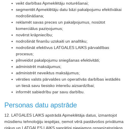
veikt darbības Apmeklētāju noturēšanai;
segmentēt Apmeklētāju datu bāzi pakalpojumu efektīvākai
nodrošināšana;
reklamēt savas preces un pakalpojumus, nosūtot
komerciālus paziņojumus;
novērst krāpniecību;
nodrošināt finanšu uzskaiti un analītiku;
nodrošināt efektīvus LATGALES LAIKS pārvaldības
procesus;
pilnveidot pakalpojumu sniegšanas efektivitāti;
administrēt maksājumus;
administrēt neveiktus maksājumus;
vērsties valsts pārvaldes un operatīvās darbības iestādēs
un tiesā savu tiesisko interešu aizsardzībai;
informēt sabiedrību par savu darbību.
Personas datu apstrāde
12. LATGALES LAIKS apstrādā Apmeklētāja datus, izmantojot
mūsdienu tehnoloģiju iespējas, ņemot vērā pastāvošos privātuma
riskus un LATGALES LAIKS saprātīgi pieejamos organizatoriskos,