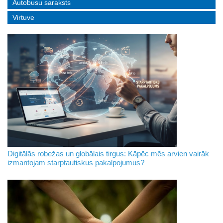
Autobusu saraksts
Virtuve
Digitālās robežas un globālais tirgus: Kāpēc mēs arvien vairāk
izmantojam starptautiskus pakalpojumus?