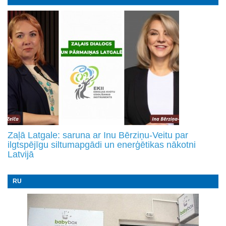
Zaļā Latgale: saruna ar Inu Bērziņu-Veitu par
ilgtspējīgu siltumapgādi un enerģētikas nākotni
Latvijā
RU