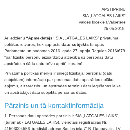
APSTIPRINU
SIA „LATGALES LAIKS”
valdes locekle I.Valpētere
25.05.2018.
Ar jēdzienu
“Apmeklētājs”
SIA „LATGALES LAIKS” privātuma
politikas ietvaros, tiek saprasts
datu subjekts
Eiropas
Parlamenta un padomes 2016. gada 27. aprīļa Regulas 2016/679
“par fizisku personu aizsardzību attiecībā uz personas datu
apstrādi un šādu datu brīvu apriti” izpratnē.
Privātuma politikas mērķis ir sniegt fiziskajai personai (datu
subjektam) informāciju par personas datu apstrādes nolūku,
apjomu, aizsardzību un apstrādes termiņu datu iegūšanas laikā
un apstrādājot datu subjekta personas datus.
Pārzinis un tā kontaktinformācija
1. Personas datu apstrādes pārzinis ir SIA „LATGALES LAIKS”
(turpmāk - LATGALES LAIKS), vienotais reģistrācijas Nr.
41503004556, juridiskā adrese Saules iela 71B, Daugavpils, LV-