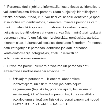
4. Personas dati ir jebkura informācija, kas attiecas uz identificētu
vai identificējamu fizisku personu (datu subjekts); identificējama
fiziska persona ir tāda, kuru var tieši vai netieši identificēt, jo īpaši
atsaucoties uz identifikatoru, piemēram, minētās personas vārdu,
uzvārdu, identifikācijas numuru, atrašanās vietas datiem,
tiešsaistes identifikatoru vai vienu vai vairākiem minētajai fiziskajai
personai raksturīgiem fiziskās, fizioloģiskās, ģenētiskās, garīgās,
ekonomiskās, kultūras vai sociālās identitātes faktoriem. Personas
datu kategorijas ir personas identifikācijas dati, personas
kontaktinformācija, fotogrāfijas, attēli un ieraksti no
videonovērošanas kamerām.
5. Privātuma politiku piemēro privātuma un personas datu
aizsardzības nodrošināšanai attiecībā uz:
fiziskajām personām – klientiem, abonentiem,
iedzīvotājiem, un citiem redakcijas pakalpojumu
saņēmējiem (tajā skaitā, potenciālajiem, bijušajiem un
esošajiem), kā arī trešajām personām, kuras saistībā ar
pakalpojumu sniegšanu fiziskai personai saņem vai nodod
LATGALES LAIKS jebkādu informāciju.