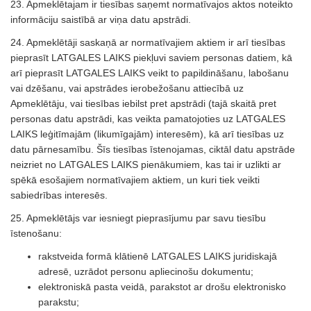
23. Apmeklētajam ir tiesības saņemt normatīvajos aktos noteikto
informāciju saistībā ar viņa datu apstrādi.
24. Apmeklētāji saskaņā ar normatīvajiem aktiem ir arī tiesības
pieprasīt LATGALES LAIKS piekļuvi saviem personas datiem, kā
arī pieprasīt LATGALES LAIKS veikt to papildināšanu, labošanu
vai dzēšanu, vai apstrādes ierobežošanu attiecībā uz
Apmeklētāju, vai tiesības iebilst pret apstrādi (tajā skaitā pret
personas datu apstrādi, kas veikta pamatojoties uz LATGALES
LAIKS leģitīmajām (likumīgajām) interesēm), kā arī tiesības uz
datu pārnesamību. Šīs tiesības īstenojamas, ciktāl datu apstrāde
neizriet no LATGALES LAIKS pienākumiem, kas tai ir uzlikti ar
spēkā esošajiem normatīvajiem aktiem, un kuri tiek veikti
sabiedrības interesēs.
25. Apmeklētājs var iesniegt pieprasījumu par savu tiesību
īstenošanu:
rakstveida formā klātienē LATGALES LAIKS juridiskajā
adresē, uzrādot personu apliecinošu dokumentu;
elektroniskā pasta veidā, parakstot ar drošu elektronisko
parakstu;