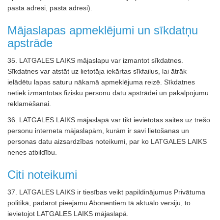
pasta adresi, pasta adresi).
Mājaslapas apmeklējumi un sīkdatņu
apstrāde
35. LATGALES LAIKS mājaslapu var izmantot sīkdatnes.
Sīkdatnes var atstāt uz lietotāja iekārtas sīkfailus, lai ātrāk
ielādētu lapas saturu nākamā apmeklējuma reizē. Sīkdatnes
netiek izmantotas fizisku personu datu apstrādei un pakalpojumu
reklamēšanai.
36. LATGALES LAIKS mājaslapā var tikt ievietotas saites uz trešo
personu interneta mājaslapām, kurām ir savi lietošanas un
personas datu aizsardzības noteikumi, par ko LATGALES LAIKS
nenes atbildību.
Citi noteikumi
37. LATGALES LAIKS ir tiesības veikt papildinājumus Privātuma
politikā, padarot pieejamu Abonentiem tā aktuālo versiju, to
ievietojot LATGALES LAIKS mājaslapā.