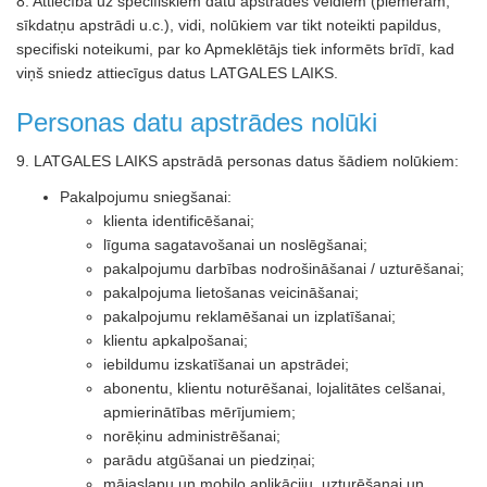
8. Attiecībā uz specifiskiem datu apstrādes veidiem (piemēram,
sīkdatņu apstrādi u.c.), vidi, nolūkiem var tikt noteikti papildus,
specifiski noteikumi, par ko Apmeklētājs tiek informēts brīdī, kad
viņš sniedz attiecīgus datus LATGALES LAIKS.
Personas datu apstrādes nolūki
9. LATGALES LAIKS apstrādā personas datus šādiem nolūkiem:
Pakalpojumu sniegšanai:
klienta identificēšanai;
līguma sagatavošanai un noslēgšanai;
pakalpojumu darbības nodrošināšanai / uzturēšanai;
pakalpojuma lietošanas veicināšanai;
pakalpojumu reklamēšanai un izplatīšanai;
klientu apkalpošanai;
iebildumu izskatīšanai un apstrādei;
abonentu, klientu noturēšanai, lojalitātes celšanai,
apmierinātības mērījumiem;
norēķinu administrēšanai;
parādu atgūšanai un piedziņai;
mājaslapu un mobilo aplikāciju uzturēšanai un