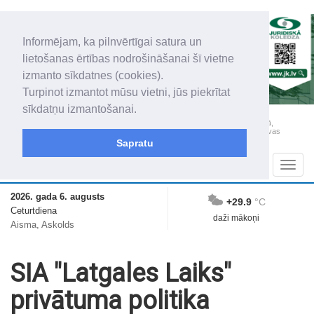
Informējam, ka pilnvērtīgai satura un
lietošanas ērtības nodrošināšanai šī vietne
izmanto sīkdatnes (cookies).
Turpinot izmantot mūsu vietni, jūs piekrītat
sīkdatņu izmantošanai.
„Latgales Laiks” iznāk latviešu un krievu valodās visā Dienvidlatgalē un Sēlijā,
„Latgales Laiks” latviešu valodā aptver Daugavpils valstspilsētu, Augšdaugavas
novadu un apkārtējos novadus un pilsētas.
Sapratu
Sadaļas
Navig
2026. gada 6. augusts
+29.9
°C
Ceturtdiena
daži mākoņi
Aisma, Askolds
SIA "Latgales Laiks"
privātuma politika