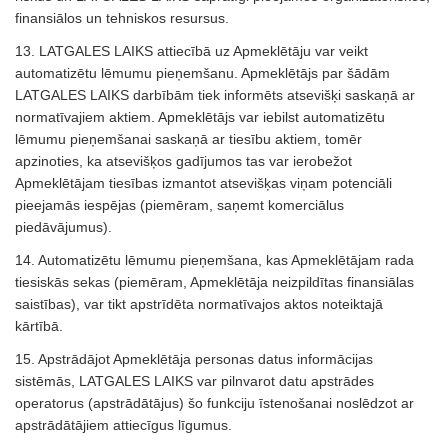
finansiālos un tehniskos resursus.
13. LATGALES LAIKS attiecībā uz Apmeklētāju var veikt
automatizētu lēmumu pieņemšanu. Apmeklētājs par šādām
LATGALES LAIKS darbībām tiek informēts atsevišķi saskaņā ar
normatīvajiem aktiem. Apmeklētājs var iebilst automatizētu
lēmumu pieņemšanai saskaņā ar tiesību aktiem, tomēr
apzinoties, ka atsevišķos gadījumos tas var ierobežot
Apmeklētājam tiesības izmantot atsevišķas viņam potenciāli
pieejamās iespējas (piemēram, saņemt komerciālus
piedāvājumus).
14. Automatizētu lēmumu pieņemšana, kas Apmeklētājam rada
tiesiskās sekas (piemēram, Apmeklētāja neizpildītas finansiālas
saistības), var tikt apstrīdēta normatīvajos aktos noteiktajā
kārtībā.
15. Apstrādājot Apmeklētāja personas datus informācijas
sistēmās, LATGALES LAIKS var pilnvarot datu apstrādes
operatorus (apstrādātājus) šo funkciju īstenošanai noslēdzot ar
apstrādātājiem attiecīgus līgumus.