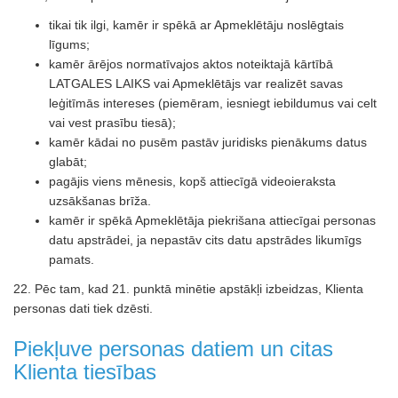
tikai tik ilgi, kamēr ir spēkā ar Apmeklētāju noslēgtais
līgums;
kamēr ārējos normatīvajos aktos noteiktajā kārtībā
LATGALES LAIKS vai Apmeklētājs var realizēt savas
leģitīmās intereses (piemēram, iesniegt iebildumus vai celt
vai vest prasību tiesā);
kamēr kādai no pusēm pastāv juridisks pienākums datus
glabāt;
pagājis viens mēnesis, kopš attiecīgā videoieraksta
uzsākšanas brīža.
kamēr ir spēkā Apmeklētāja piekrišana attiecīgai personas
datu apstrādei, ja nepastāv cits datu apstrādes likumīgs
pamats.
22. Pēc tam, kad 21. punktā minētie apstākļi izbeidzas, Klienta
personas dati tiek dzēsti.
Piekļuve personas datiem un citas
Klienta tiesības