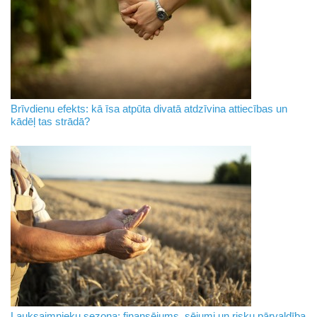
Brīvdienu efekts: kā īsa atpūta divatā atdzīvina attiecības un
kādēļ tas strādā?
Lauksaimnieku sezona: finansējums, sējumi un risku pārvaldība