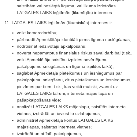
saistībām vai noslēgtā līguma, vai likuma izrietošas
LATGALES LAIKS leģitīmās (likumīgās) intereses.
11. LATGALES LAIKS leģitīmās (likumiskās) intereses ir:
veikt komercdarbību;
pārbaudīt Apmeklētāja identitāti pirms līguma noslēgšanas;
nodrošināt iedzīvotāju apkalpošanu;
novērst nepamatotus finansiālus riskus savai darbībai (t.sk.,
veikt Apmeklētāja saistību izpildes novērtējumu
pakalpojumu sniegšanas un līguma izpildes laikā);
saglabāt Apmeklētāja pieteikumus un iesniegumus par
pakalpojumu sniegšanu, citus pieteikumus un iesniegumus,
piezīmes par tiem, t.sk., kas veikti mutiski, zvanot uz
LATGALES LAIKS tālruni, interneta mājas lapā un
pašapkalpošanās vidē;
analizēt LATGALES LAIKS mājaslapu, saistītās interneta
vietnes, izstrādāt un ieviest to uzlabojumus;
administrēt Apmeklētāja kontus LATGALES LAIKS
mājaslapās, saistītās interneta vietnēs;
izstrādāt un attīstīt pakalpojumus;