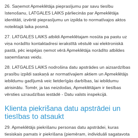
26. Saņemot Apmeklētāja pieprasījumu par savu tiesību
īstenošanu, LATGALES LAIKS pārliecinās par Apmeklētāja
identitāti, izvērtē pieprasījumu un izpilda to normatīvajos aktos
noteiktajā laika posmā.
27. LATGALES LAIKS atbildi Apmeklētajam nosūta pa pastu uz
viņa norādīto kontaktadresi ierakstītā vēstulē vai elektroniskā
pastā, pēc iespējas ņemot vērā Apmeklētāja norādīto atbildes
saņemšanas veidu.
28. LATGALES LAIKS nodrošina datu apstrādes un aizsardzības
prasību izpildi saskaņā ar normatīvajiem aktiem un Apmeklētājs
iebildumu gadījumā veic lietderīgās darbības, lai iebildumu
atrisinātu. Tomēr, ja tas neizdodas, Apmeklētājam ir tiesības
vērsties uzraudzības iestādē - Datu valsts inspekcijā.
Klienta piekrišana datu apstrādei un
tiesības to atsaukt
29. Apmeklētājs piekrišanu personas datu apstrādei, kuras
tiesiskais pamats ir piekrišana (piemēram, individuāli sagatavota