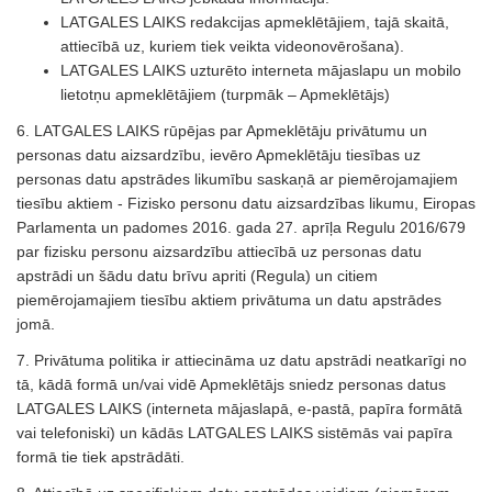
LATGALES LAIKS redakcijas apmeklētājiem, tajā skaitā,
attiecībā uz, kuriem tiek veikta videonovērošana).
LATGALES LAIKS uzturēto interneta mājaslapu un mobilo
lietotņu apmeklētājiem (turpmāk – Apmeklētājs)
6. LATGALES LAIKS rūpējas par Apmeklētāju privātumu un
personas datu aizsardzību, ievēro Apmeklētāju tiesības uz
personas datu apstrādes likumību saskaņā ar piemērojamajiem
tiesību aktiem - Fizisko personu datu aizsardzības likumu, Eiropas
Parlamenta un padomes 2016. gada 27. aprīļa Regulu 2016/679
par fizisku personu aizsardzību attiecībā uz personas datu
apstrādi un šādu datu brīvu apriti (Regula) un citiem
piemērojamajiem tiesību aktiem privātuma un datu apstrādes
jomā.
7. Privātuma politika ir attiecināma uz datu apstrādi neatkarīgi no
tā, kādā formā un/vai vidē Apmeklētājs sniedz personas datus
LATGALES LAIKS (interneta mājaslapā, e-pastā, papīra formātā
vai telefoniski) un kādās LATGALES LAIKS sistēmās vai papīra
formā tie tiek apstrādāti.