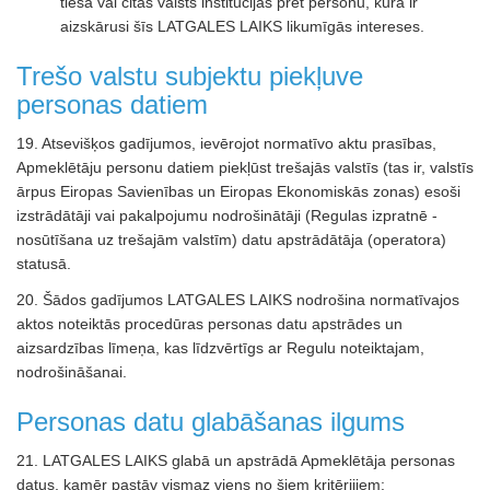
tiesā vai citās valsts institūcijās pret personu, kura ir
aizskārusi šīs LATGALES LAIKS likumīgās intereses.
Trešo valstu subjektu piekļuve
personas datiem
19. Atsevišķos gadījumos, ievērojot normatīvo aktu prasības,
Apmeklētāju personu datiem piekļūst trešajās valstīs (tas ir, valstīs
ārpus Eiropas Savienības un Eiropas Ekonomiskās zonas) esoši
izstrādātāji vai pakalpojumu nodrošinātāji (Regulas izpratnē -
nosūtīšana uz trešajām valstīm) datu apstrādātāja (operatora)
statusā.
20. Šādos gadījumos LATGALES LAIKS nodrošina normatīvajos
aktos noteiktās procedūras personas datu apstrādes un
aizsardzības līmeņa, kas līdzvērtīgs ar Regulu noteiktajam,
nodrošināšanai.
Personas datu glabāšanas ilgums
21. LATGALES LAIKS glabā un apstrādā Apmeklētāja personas
datus, kamēr pastāv vismaz viens no šiem kritērijiem: