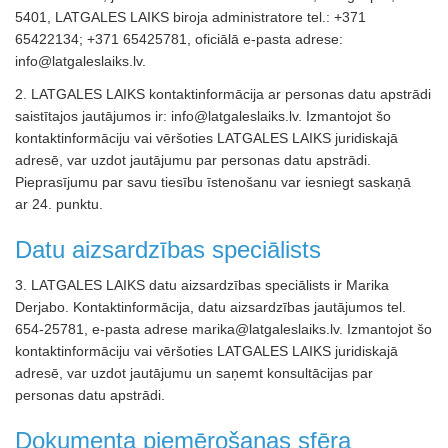
5401, LATGALES LAIKS biroja administratore tel.: +371
65422134; +371 65425781, oficiālā e-pasta adrese:
info@latgaleslaiks.lv.
2. LATGALES LAIKS kontaktinformācija ar personas datu apstrādi
saistītajos jautājumos ir: info@latgaleslaiks.lv. Izmantojot šo
kontaktinformāciju vai vēršoties LATGALES LAIKS juridiskajā
adresē, var uzdot jautājumu par personas datu apstrādi.
Pieprasījumu par savu tiesību īstenošanu var iesniegt saskaņā
ar 24. punktu.
Datu aizsardzības speciālists
3. LATGALES LAIKS datu aizsardzības speciālists ir Marika
Derjabo. Kontaktinformācija, datu aizsardzības jautājumos tel.
654-25781, e-pasta adrese marika@latgaleslaiks.lv. Izmantojot šo
kontaktinformāciju vai vēršoties LATGALES LAIKS juridiskajā
adresē, var uzdot jautājumu un saņemt konsultācijas par
personas datu apstrādi.
Dokumenta piemērošanas sfēra