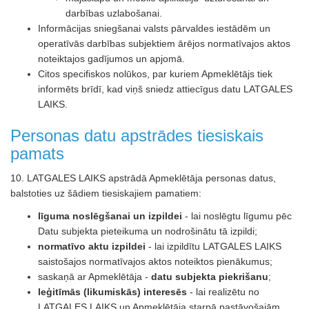
darbības uzlabošanai.
Informācijas sniegšanai valsts pārvaldes iestādēm un
operatīvās darbības subjektiem ārējos normatīvajos aktos
noteiktajos gadījumos un apjomā.
Citos specifiskos nolūkos, par kuriem Apmeklētājs tiek
informēts brīdī, kad viņš sniedz attiecīgus datu LATGALES
LAIKS.
Personas datu apstrādes tiesiskais
pamats
10. LATGALES LAIKS apstrādā Apmeklētāja personas datus,
balstoties uz šādiem tiesiskajiem pamatiem:
līguma noslēgšanai un izpildei
- lai noslēgtu līgumu pēc
Datu subjekta pieteikuma un nodrošinātu tā izpildi;
normatīvo aktu izpildei
- lai izpildītu LATGALES LAIKS
saistošajos normatīvajos aktos noteiktos pienākumus;
saskaņā ar Apmeklētāja -
datu subjekta piekrišanu
;
leģitīmās (likumiskās) interesēs
- lai realizētu no
LATGALES LAIKS un Apmeklētāja starpā pastāvošajām