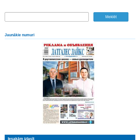
Jaunākie numuri
Iesakām izlasīt