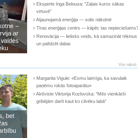
Eksperte Inga Belousa: “Zaļais kurss sākas
virtuvē”
Atjaunojamā enerģija — solis nākotnē
kotne –
Tīras enerģijas centrs — kāpēc tas nepieciešams
rvija ar
Renovācija — lielisks veids, kā samazināt rēķinus
 valdes
un palīdzēt dabai
eku
!
Visi raksti
Margarita Vigule: «Esmu laimīga, ka savulaik
paņēmu rokās fotoaparātu»
Aktīviste Viktorija Kozlovska: “Mēs vienkārši
gribējām darīt kaut ko cilvēku labā”
s, bet
žas
arbību