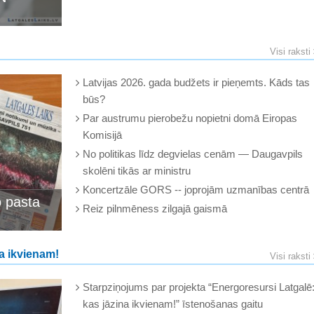
Visi raksti
Latvijas 2026. gada budžets ir pieņemts. Kāds tas
būs?
Par austrumu pierobežu nopietni domā Eiropas
Komisijā
No politikas līdz degvielas cenām — Daugavpils
skolēni tikās ar ministru
Koncertzāle GORS -- joprojām uzmanības centrā
o pasta
Reiz pilnmēness zilgajā gaismā
a ikvienam!
Visi raksti
Starpziņojums par projekta “Energoresursi Latgalē
kas jāzina ikvienam!” īstenošanas gaitu