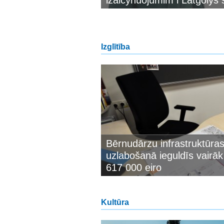
izaicynuojumim i Latgolys
Izglītība
Bērnudārzu infrastruktūra
uzlabošanā ieguldīs vairā
617 000 eiro
Kultūra