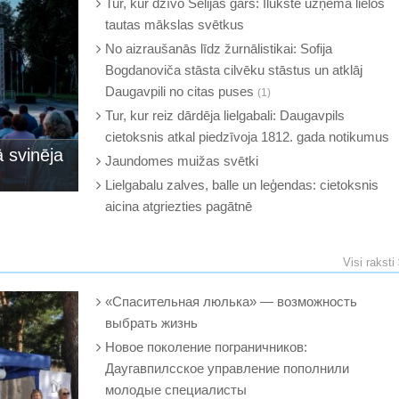
Tur, kur dzīvo Sēlijas gars: Ilūkste uzņēma lielos
tautas mākslas svētkus
No aizraušanās līdz žurnālistikai: Sofija
Bogdanoviča stāsta cilvēku stāstus un atklāj
Daugavpili no citas puses
(1)
Tur, kur reiz dārdēja lielgabali: Daugavpils
cietoksnis atkal piedzīvoja 1812. gada notikumus
 svinēja
Jaundomes muižas svētki
Lielgabalu zalves, balle un leģendas: cietoksnis
aicina atgriezties pagātnē
Visi raksti
«Спасительная люлька» — возможность
выбрать жизнь
Новое поколение пограничников:
Даугавпилсское управление пополнили
молодые специалисты