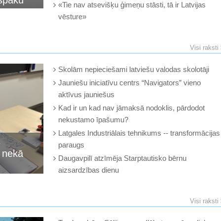
 spāku
«Tie nav atsevišķu ģimeņu stāsti, tā ir Latvijas
vēsture»
Visi raksti
Skolām nepieciešami latviešu valodas skolotāji
Jauniešu iniciatīvu centrs “Navigators” vieno
aktīvus jauniešus
Kad ir un kad nav jāmaksā nodoklis, pārdodot
nekustamo īpašumu?
Latgales Industriālais tehnikums -- transformācijas
s
paraugs
k nekā
Daugavpilī atzīmēja Starptautisko bērnu
aizsardzības dienu
Visi raksti