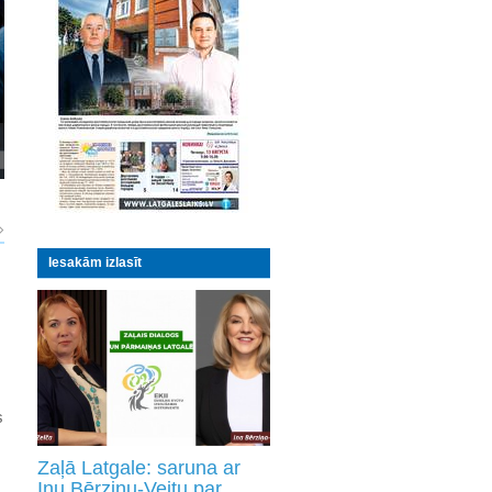
Glābējsilīte – iespēja izvēlēties dzīvīb
Iesakām izlasīt
s
Zaļā Latgale: saruna ar
Inu Bērziņu-Veitu par