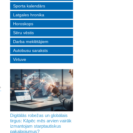
Sporta kalendārs
Latgales hronika
Horoskops
Sēru vēstis
Darba meklētājiem
Autobusu saraksts
Virtuve
Digitālās robežas un globālais
tirgus: Kāpēc mēs arvien vairāk
izmantojam starptautiskus
pakalpojumus?