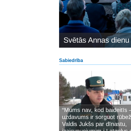
pieciešamība.»
des
Svētās Annas dienu D
Sabiedrība
“Mums nav, kod baideitīs
uzdavums ir sorguot rūbež
Valdis Jukšs par dīnastu,