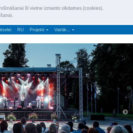
„Latgales Laiks” iznāk latv
rošināšanai šī vietne izmanto sīkdatnes (cookies).
„Latgales Laiks” latviešu valodā aptver Daugavpils valstspilsētu, Augš
ošanai.
e-abonēšana
Abonēšana
Reklāma
Sludi
ēselei
RU
Projekti
Vairāk...