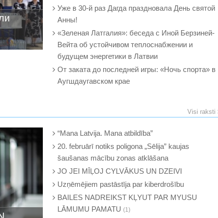
Уже в 30-й раз Дагда праздновала День святой
ли
Анны!
«Зеленая Латгалия»: беседа с Иной Берзиней-
Вейта об устойчивом теплоснабжении и
будущем энергетики в Латвии
От заката до последней игры: «Ночь спорта» в
Аугшдаугавском крае
Visi raksti
“Mana Latvija. Mana atbildība”
20. februārī notiks poligona „Sēlija” kaujas
šaušanas mācību zonas atklāšana
JO JEI MĪĻOJ CYLVĀKUS UN DZEIVI
Uzņēmējiem pastāstīja par kiberdrošību
BAILES NADREIKST KĻYUT PAR MYUSU
LĀMUMU PAMATU
(1)
N