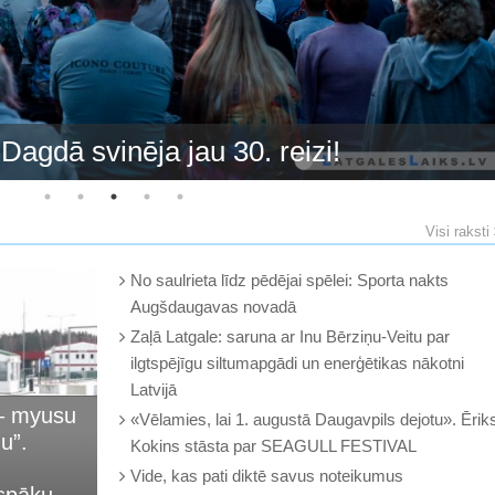
agdā svinēja jau 30. reizi!
Visi raksti
No saulrieta līdz pēdējai spēlei: Sporta nakts
Augšdaugavas novadā
Zaļā Latgale: saruna ar Inu Bērziņu-Veitu par
ilgtspējīgu siltumapgādi un enerģētikas nākotni
Latvijā
 – myusu
«Vēlamies, lai 1. augustā Daugavpils dejotu». Ērik
u”.
Kokins stāsta par SEAGULL FESTIVAL
Vide, kas pati diktē savus noteikumus