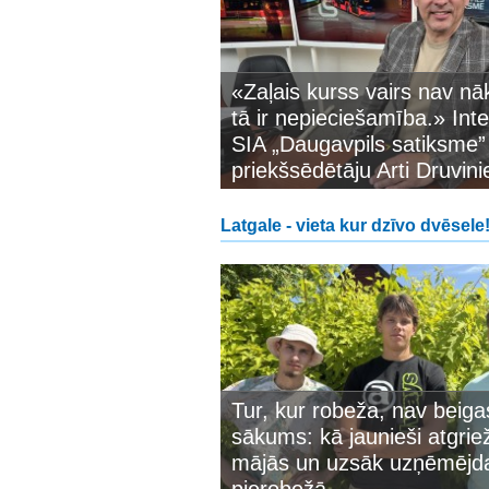
«Zaļais kurss vairs nav nā
tā ir nepieciešamība.» Inte
SIA „Daugavpils satiksme”
priekšsēdētāju Arti Druvini
Latgale - vieta kur dzīvo dvēsele
Tur, kur robeža, nav beiga
sākums: kā jaunieši atgrie
mājās un uzsāk uzņēmējd
pierobežā