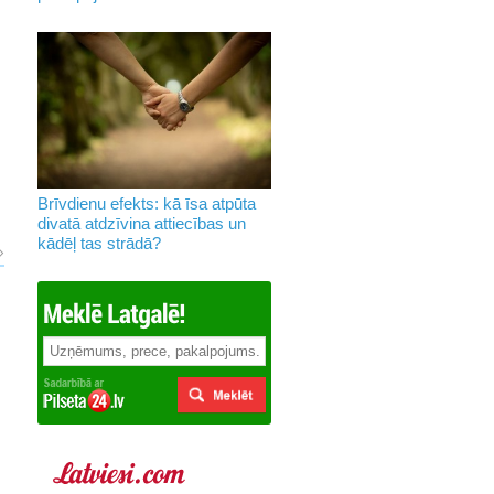
Brīvdienu efekts: kā īsa atpūta
divatā atdzīvina attiecības un
kādēļ tas strādā?