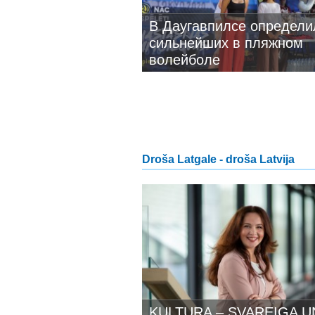
В Даугавпилсе определи
сильнейших в пляжном
волейболе
Droša Latgale - droša Latvija
KULTURA – SVAREIGA U