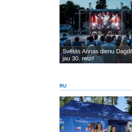
Svētās Annas dienu Dagdā
jau 30. reizi!
RU