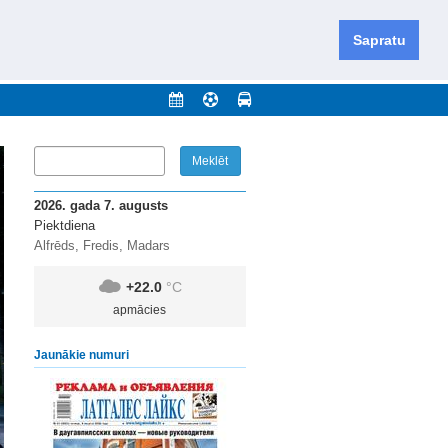
iešu un krievu valodās visā Dienvidlatgalē un Sēlijā,
daugavas novadu un apkārtējos novadus un pilsētas.
Sapratu
nājumi
Arhīvs
Kontakti
2026. gada 7. augusts
Piektdiena
Alfrēds, Fredis, Madars
+22.0
°C
apmācies
Jaunākie numuri