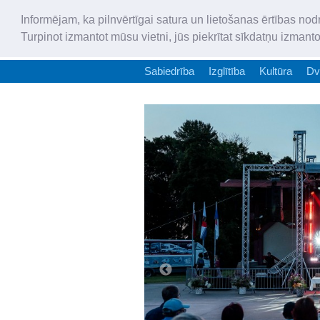
Informējam, ka pilnvērtīgai satura un lietošanas ērtības nod
Turpinot izmantot mūsu vietni, jūs piekrītat sīkdatņu izmant
Sabiedrība
Izglītība
Kultūra
Dv