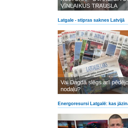
VĪNLAIKUS TRAUSLA
Latgale - stipras saknes Latvijā
Vai Dagdā slēgs arī pēdēj
nodaļu?
Energoresursi Latgalē: kas jāzin