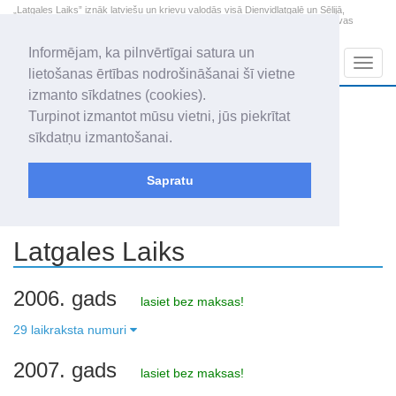
„Latgales Laiks” iznāk latviešu un krievu valodās visā Dienvidlatgalē un Sēlijā,
„Latgales Laiks” latviešu valodā aptver Daugavpils valstspilsētu, Augšdaugavas
novadu un apkārtējos novadus un pilsētas.
Informējam, ka pilnvērtīgai satura un
Sadaļas
Navig
lietošanas ērtības nodrošināšanai šī vietne
izmanto sīkdatnes (cookies).
2026. gada 9. augusts
+21.4
°C
Turpinot izmantot mūsu vietni, jūs piekrītat
Svētdiena
skaidrs laiks
sīkdatņu izmantošanai.
Genovefa, Genoveva, Madara
Sapratu
PDF
Latgales Laiks
2006. gads
lasiet bez maksas!
29 laikraksta numuri
2007. gads
lasiet bez maksas!