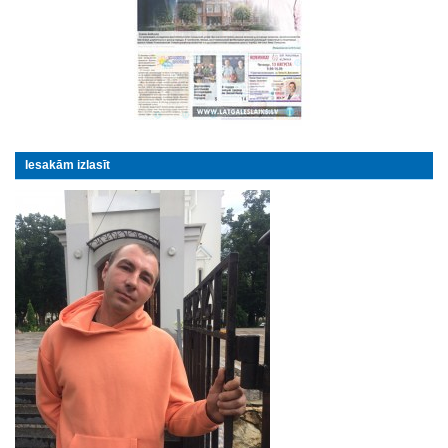
Iesakām izlasīt