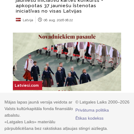
Mājas lapas jaunā versija veidota ar
© Latgales Laiks 2000–2026
Valsts kultūrkapitāla fonda finansiālo
Privātuma politika
atbalstu.
Ētikas kodekss
«Latgales Laiks» materiālu
pārpublicēšana bez rakstiskas atļaujas stingri aizliegta.