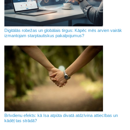
Digitālās robežas un globālais tirgus: Kāpēc mēs arvien vairāk
izmantojam starptautiskus pakalpojumus?
Brīvdienu efekts: kā īsa atpūta divatā atdzīvina attiecības un
kādēļ tas strādā?