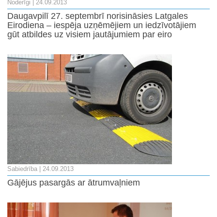
Noderīgi
| 24.09.2013
Daugavpilī 27. septembrī norisināsies Latgales
Eirodiena – iespēja uzņēmējiem un iedzīvotājiem
gūt atbildes uz visiem jautājumiem par eiro
Sabiedrība
| 24.09.2013
Gājējus pasargās ar ātrumvaļniem