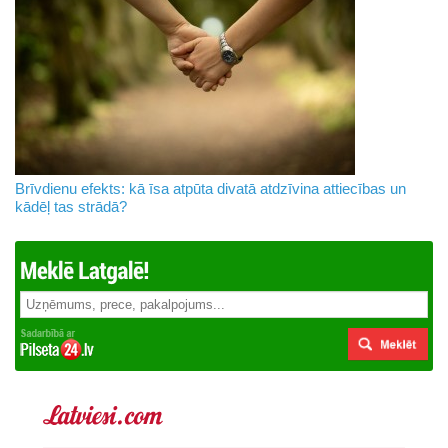
Brīvdienu efekts: kā īsa atpūta divatā atdzīvina attiecības un
kādēļ tas strādā?