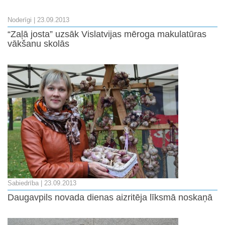
Noderīgi
| 23.09.2013
“Zaļā josta” uzsāk Vislatvijas mēroga makulatūras
vākšanu skolās
Sabiedrība
| 23.09.2013
Daugavpils novada dienas aizritēja līksmā noskaņā