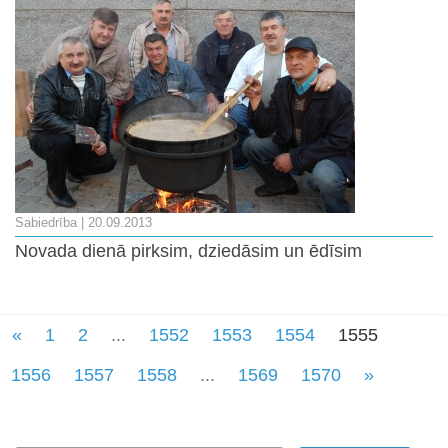
Sabiedrība
| 20.09.2013
Novada dienā pirksim, dziedāsim un ēdīsim
«
1
2
...
1552
1553
1554
1555
1556
1557
1558
...
1569
1570
»