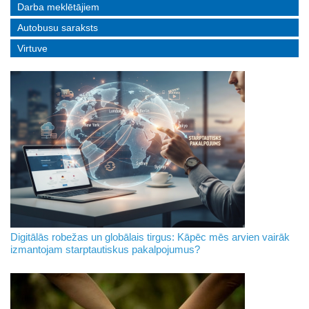
Darba meklētājiem
Autobusu saraksts
Virtuve
Digitālās robežas un globālais tirgus: Kāpēc mēs arvien vairāk
izmantojam starptautiskus pakalpojumus?