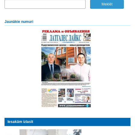
Jaunākie numuri
Iesakām izlasīt