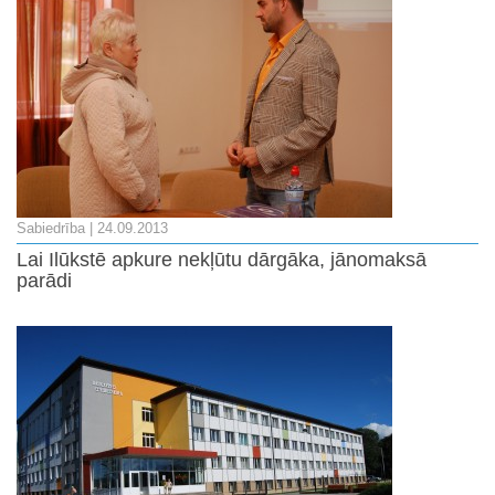
Sabiedrība
| 24.09.2013
Lai Ilūkstē apkure nekļūtu dārgāka, jānomaksā
parādi