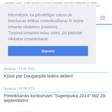
„Latgales Laiks” iznāk latviešu un krievu valodās visā Dienvidlatgalē un Sēlijā,
„Latgales Laiks” latviešu valodā aptver Daugavpils valstspilsētu, Augšdaugavas
novadu un apkārtējos novadus un pilsētas.
Informējam, ka pilnvērtīgai satura un
Sadaļas
Navig
lietošanas ērtības nodrošināšanai šī vietne
izmanto sīkdatnes (cookies).
2026. gada 8. augusts
+18.3
°C
Turpinot izmantot mūsu vietni, jūs piekrītat
Sestdiena
apmācies
sīkdatņu izmantošanai.
Mudīte, Vladislava, Vladislavs
Sapratu
Visi raksti
Noderīgi
| 24.09.2013
Kļūsti par Daugavpils teātra aktieri!
Noderīgi
| 24.09.2013
Pieteikšanās konkursam "Superpuika 2014" līdz 28.
septembrim!