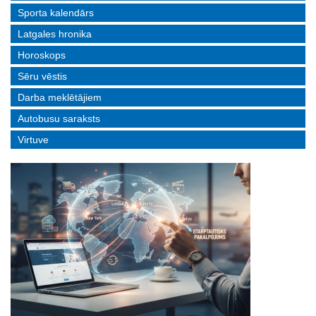
Sporta kalendārs
Latgales hronika
Horoskops
Sēru vēstis
Darba meklētājiem
Autobusu saraksts
Virtuve