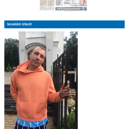
Iesakām izlasīt