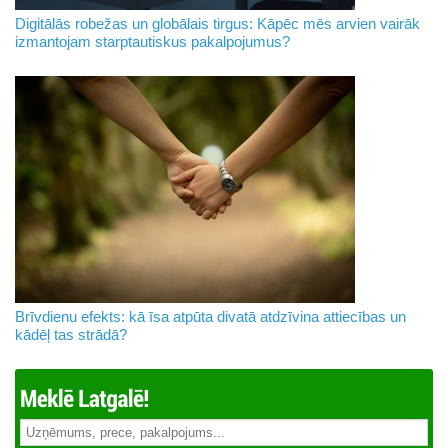
Digitālās robežas un globālais tirgus: Kāpēc mēs arvien vairāk
izmantojam starptautiskus pakalpojumus?
Brīvdienu efekts: kā īsa atpūta divatā atdzīvina attiecības un
kādēļ tas strādā?