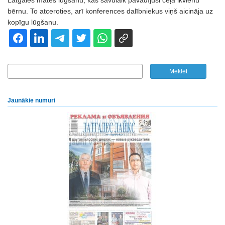
Latgales mātes lūgšanu, kas savulaik pavadījusi ceļā ikvienu
bērnu. To atceroties, arī konferences dalībniekus viņš aicināja uz
kopīgu lūgšanu.
Jaunākie numuri