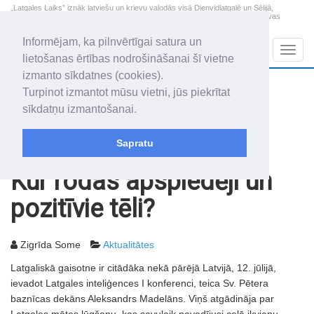
„Latgales Laiks” iznāk latviešu un krievu valodās visā Dienvidlatgalē un Sēlijā,
„Latgales Laiks” latviešu valodā aptver Daugavpils valstspilsētu, Augšdaugavas
novadu un apkārtējos novadus un pilsētas.
Informējam, ka pilnvērtīgai satura un
Sadaļas
Navig
lietošanas ērtības nodrošināšanai šī vietne
izmanto sīkdatnes (cookies).
2026. gada 9. augusts
+22.7
°C
Turpinot izmantot mūsu vietni, jūs piekrītat
Svētdiena
skaidrs laiks
sīkdatņu izmantošanai.
Genovefa, Genoveva, Madara
Sapratu
Rakstu arhīvs
2002
19.07.2002
Kur rodas apspiedēji un
pozitīvie tēli?
Zigrīda Some
Aktualitātes
Latgaliskā gaisotne ir citādāka nekā pārējā Latvijā, 12. jūlijā,
ievadot Latgales inteliģences I konferenci, teica Sv. Pētera
baznīcas dekāns Aleksandrs Madelāns. Viņš atgādināja par