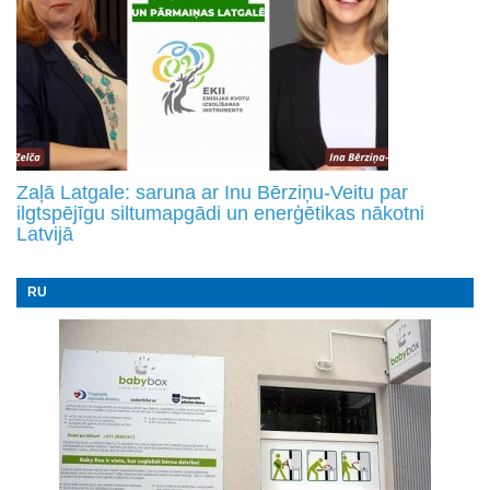
Zaļā Latgale: saruna ar Inu Bērziņu-Veitu par
ilgtspējīgu siltumapgādi un enerģētikas nākotni
Latvijā
RU