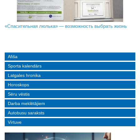
«Спасительная люлька» — возможность выбрать жизнь
В Даугавпилсе определили сильнейших в пляжном
Новое поколение пограничников: Даугавпилсское
волейболе
управление пополнили молодые специалисты
Afiša
Sporta kalendārs
Latgales hronika
Horoskops
Sēru vēstis
Darba meklētājiem
Autobusu saraksts
Virtuve