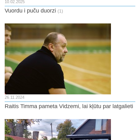
10.02.2025
Vuordu i puču duorzi
(1)
26.11.2024
Raitis Timma pameta Vidzemi, lai kļūtu par latgalieti