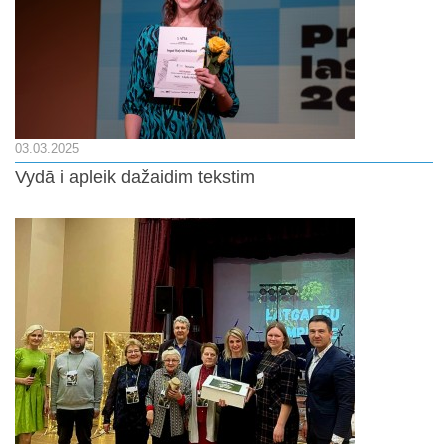
03.03.2025
Vydā i apleik dažaidim tekstim