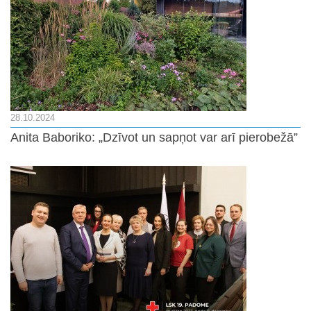
28.10.2024
Anita Baboriko: „Dzīvot un sapņot var arī pierobežā”