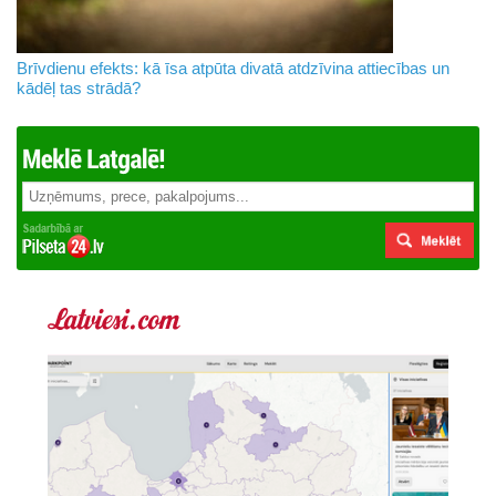
Brīvdienu efekts: kā īsa atpūta divatā atdzīvina attiecības un
kādēļ tas strādā?