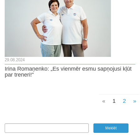
29.08.2024
Irina Romaņenko: „Es vienmēr esmu sapņojusi kļūt
par treneri!”
«
1
2
»