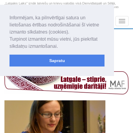
„Latgales Laiks” iznāk latviešu un krievu valodās visā Dienvidlatgalē un Sēlijā,
„Latgales Laiks” latviešu valodā aptver Daugavpils valstspilsētu, Augšdaugavas
novadu un apkārtējos novadus un pilsētas.
Informējam, ka pilnvērtīgai satura un
Sadaļas
Navig
lietošanas ērtības nodrošināšanai šī vietne
izmanto sīkdatnes (cookies).
2026. gada 7. augusts
+21.1
°C
Turpinot izmantot mūsu vietni, jūs piekrītat
Piektdiena
daļēji mākoņains
sīkdatņu izmantošanai.
Alfrēds, Fredis, Madars
Sapratu
Raksti