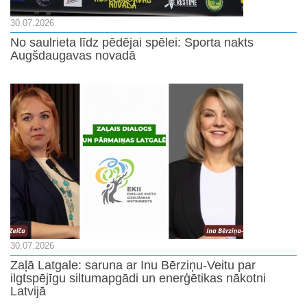
30.07.2026
No saulrieta līdz pēdējai spēlei: Sporta nakts
Augšdaugavas novadā
30.07.2026
Zaļā Latgale: saruna ar Inu Bērziņu-Veitu par
ilgtspējīgu siltumapgādi un enerģētikas nākotni
Latvijā