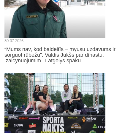
30.07.2026
“Mums nav, kod baideitīs – myusu uzdavums ir
sorguot rūbežu”. Valdis Jukšs par dīnastu,
izaicynuojumim i Latgolys spāku