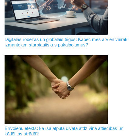
Digitālās robežas un globālais tirgus: Kāpēc mēs arvien vairāk
izmantojam starptautiskus pakalpojumus?
Brīvdienu efekts: kā īsa atpūta divatā atdzīvina attiecības un
kādēļ tas strādā?