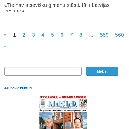
«Tie nav atsevišķu ģimeņu stāsti, tā ir Latvijas
vēsture»
«
1
2
3
4
5
6
7
8
...
559
560
»
Jaunākie numuri