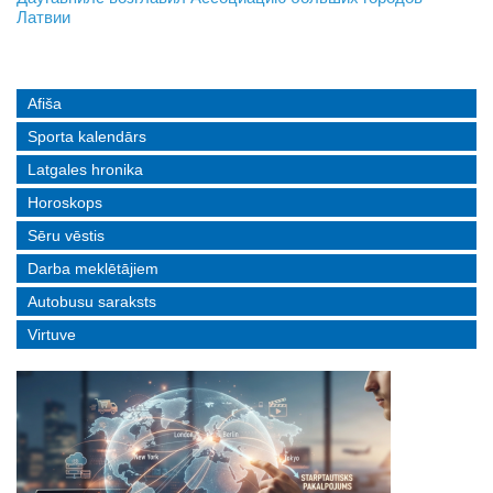
Латвии
реальные истории людей с ограниченными возможностями
Afiša
Sporta kalendārs
Latgales hronika
Horoskops
Sēru vēstis
Darba meklētājiem
Autobusu saraksts
Virtuve