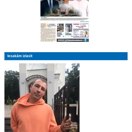
Iesakām izlasīt