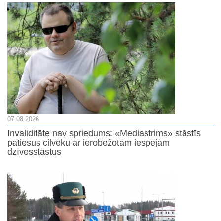
07.08.2026
Invaliditāte nav spriedums: «Mediastrims» stāstīs
patiesus cilvēku ar ierobežotām iespējām
dzīvesstāstus