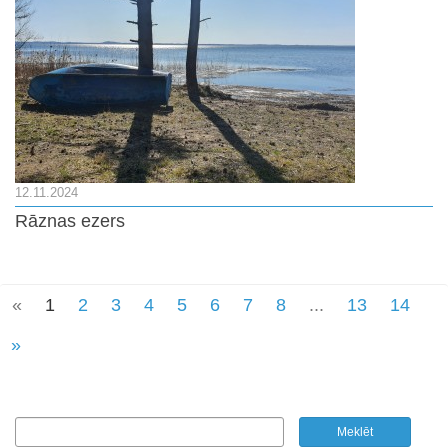
12.11.2024
Rāznas ezers
«
1
2
3
4
5
6
7
8
...
13
14
»