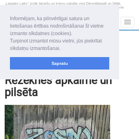
„Latgales Laiks” iznāk latviešu un krievu valodās visā Dienvidlatgalē un Sēlijā,
„Latgales Laiks” latviešu valodā aptver Daugavpils valstspilsētu, Augšdaugavas
novadu un apkārtējos novadus un pilsētas.
Informējam, ka pilnvērtīgai satura un
Sadaļas
Navig
lietošanas ērtības nodrošināšanai šī vietne
izmanto sīkdatnes (cookies).
2026. gada 7. augusts
+19.2
°C
Turpinot izmantot mūsu vietni, jūs piekrītat
Piektdiena
daļēji mākoņains
sīkdatņu izmantošanai.
Alfrēds, Fredis, Madars
Sapratu
Raksti
Rēzeknes apkaime un
pilsēta