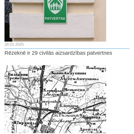
28.01.2025
Rēzeknē ir 29 civilās aizsardzības patvertnes