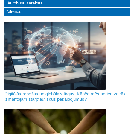
Autobusu saraksts
Virtuve
Digitālās robežas un globālais tirgus: Kāpēc mēs arvien vairāk
izmantojam starptautiskus pakalpojumus?