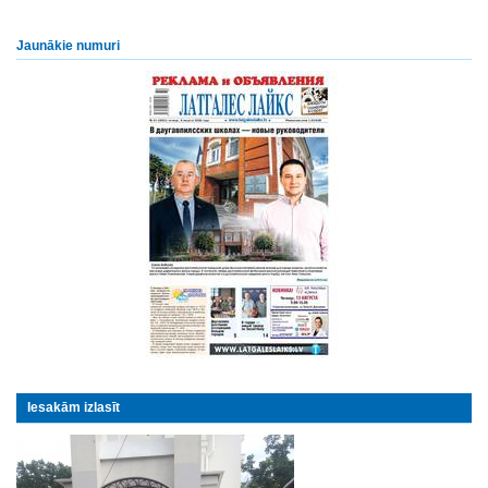
Jaunākie numuri
Iesakām izlasīt