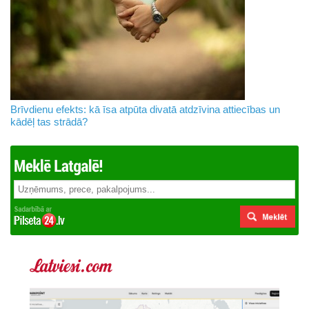
Brīvdienu efekts: kā īsa atpūta divatā atdzīvina attiecības un
kādēļ tas strādā?