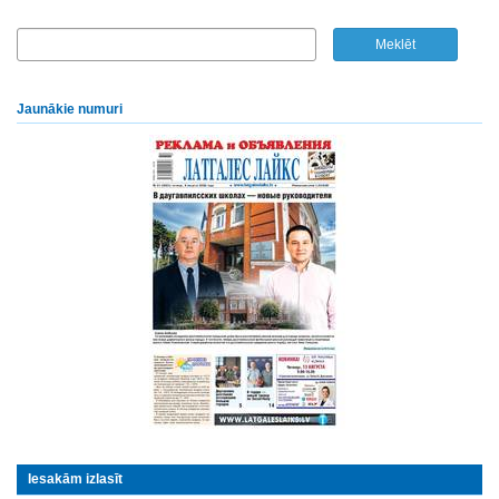
Jaunākie numuri
Iesakām izlasīt