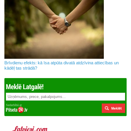
Brīvdienu efekts: kā īsa atpūta divatā atdzīvina attiecības un
kādēļ tas strādā?