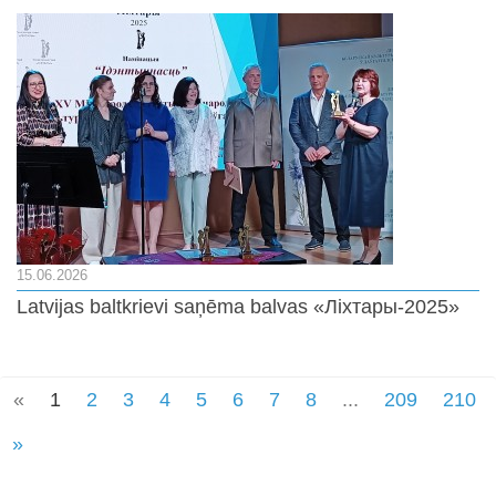
15.06.2026
Latvijas baltkrievi saņēma balvas «Ліхтары-2025»
«
1
2
3
4
5
6
7
8
...
209
210
»