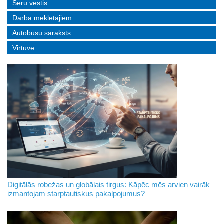
Sēru vēstis
Darba meklētājiem
Autobusu saraksts
Virtuve
Digitālās robežas un globālais tirgus: Kāpēc mēs arvien vairāk
izmantojam starptautiskus pakalpojumus?