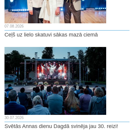
07.08.2026
Ceļš uz lielo skatuvi sākas mazā ciemā
30.07.2026
Svētās Annas dienu Dagdā svinēja jau 30. reizi!