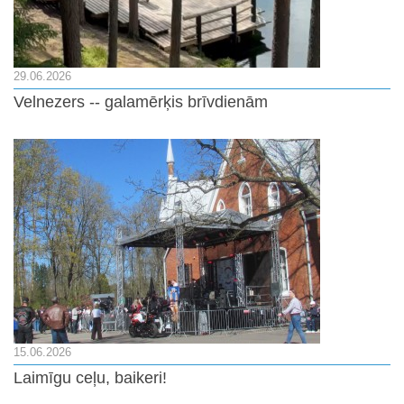
29.06.2026
Velnezers -- galamērķis brīvdienām
15.06.2026
Laimīgu ceļu, baikeri!