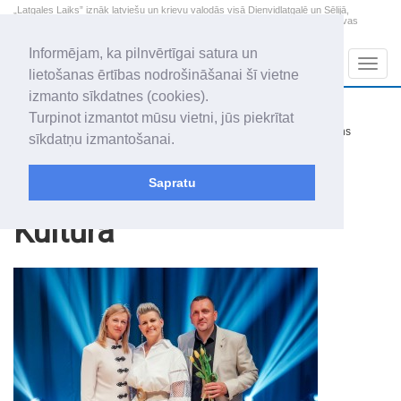
„Latgales Laiks” iznāk latviešu un krievu valodās visā Dienvidlatgalē un Sēlijā,
„Latgales Laiks” latviešu valodā aptver Daugavpils valstspilsētu, Augšdaugavas
novadu un apkārtējos novadus un pilsētas.
Informējam, ka pilnvērtīgai satura un
Sadaļas
Navig
lietošanas ērtības nodrošināšanai šī vietne
izmanto sīkdatnes (cookies).
2026. gada 8. augusts
+12.4
°C
Turpinot izmantot mūsu vietni, jūs piekrītat
Sestdiena
nedaudz mākoņains
sīkdatņu izmantošanai.
Mudīte, Vladislava, Vladislavs
Sapratu
Raksti
Kultūra