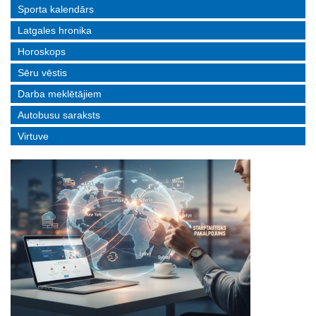
Sporta kalendārs
Latgales hronika
Horoskops
Sēru vēstis
Darba meklētājiem
Autobusu saraksts
Virtuve