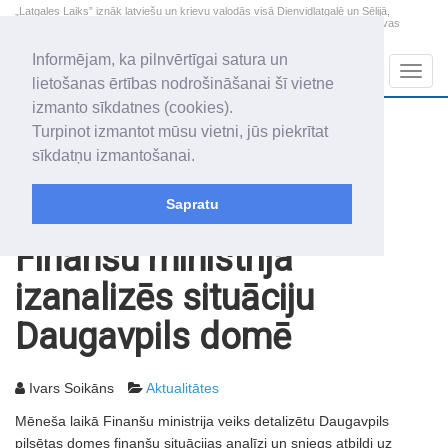
„Latgales Laiks” iznāk latviešu un krievu valodās visā Dienvidlatgalē un Sēlijā,
„Latgales Laiks” latviešu valodā aptver Daugavpils valstspilsētu, Augšdaugavas
novadu un apkārtējos novadus un pilsētas.
Informējam, ka pilnvērtīgai satura un
Sadaļas
Navig
lietošanas ērtības nodrošināšanai šī vietne
izmanto sīkdatnes (cookies).
2026. gada 9. augusts
+10.6
°C
Turpinot izmantot mūsu vietni, jūs piekrītat
Svētdiena
skaidrs laiks
sīkdatņu izmantošanai.
Genovefa, Genoveva, Madara
Sapratu
Rakstu arhīvs
2003
04.04.2003
Finanšu ministrija
izanalizēs situāciju
Daugavpils domē
Ivars Soikāns
Aktualitātes
Mēneša laikā Finanšu ministrija veiks detalizētu Daugavpils
pilsētas domes finanšu situācijas analīzi un sniegs atbildi uz