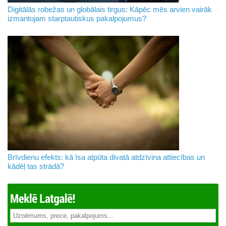
Digitālās robežas un globālais tirgus: Kāpēc mēs arvien vairāk
izmantojam starptautiskus pakalpojumus?
Brīvdienu efekts: kā īsa atpūta divatā atdzīvina attiecības un
kādēļ tas strādā?