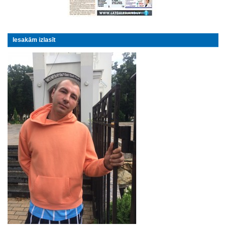
Iesakām izlasīt