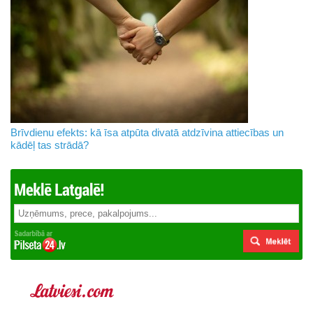
Brīvdienu efekts: kā īsa atpūta divatā atdzīvina attiecības un
kādēļ tas strādā?