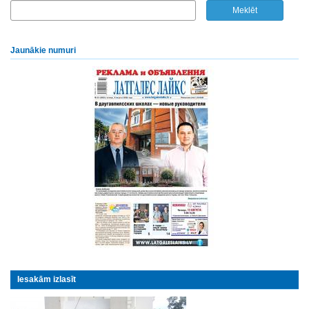
Jaunākie numuri
Iesakām izlasīt