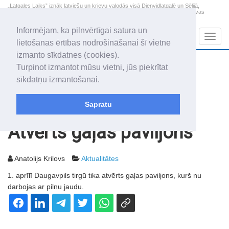
„Latgales Laiks” iznāk latviešu un krievu valodās visā Dienvidlatgalē un Sēlijā,
„Latgales Laiks” latviešu valodā aptver Daugavpils valstspilsētu, Augšdaugavas
novadu un apkārtējos novadus un pilsētas.
Informējam, ka pilnvērtīgai satura un
Sadaļas
Navig
lietošanas ērtības nodrošināšanai šī vietne
izmanto sīkdatnes (cookies).
2026. gada 9. augusts
+11.6
°C
Turpinot izmantot mūsu vietni, jūs piekrītat
Svētdiena
skaidrs laiks
sīkdatņu izmantošanai.
Genovefa, Genoveva, Madara
Sapratu
Rakstu arhīvs
2003
04.04.2003
Atvērts gaļas paviljons
Anatolijs Krilovs
Aktualitātes
1. aprīlī Daugavpils tirgū tika atvērts gaļas paviljons, kurš nu
darbojas ar pilnu jaudu.