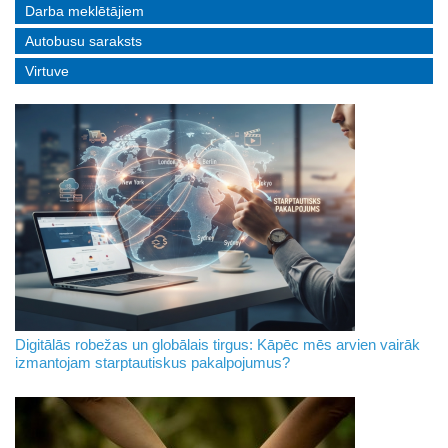
Darba meklētājiem
Autobusu saraksts
Virtuve
Digitālās robežas un globālais tirgus: Kāpēc mēs arvien vairāk
izmantojam starptautiskus pakalpojumus?