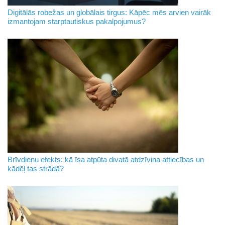
Digitālās robežas un globālais tirgus: Kāpēc mēs arvien vairāk
izmantojam starptautiskus pakalpojumus?
Brīvdienu efekts: kā īsa atpūta divatā atdzīvina attiecības un
kādēļ tas strādā?