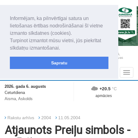
Informējam, ka pilnvērtīgai satura un
lietošanas ērtības nodrošināšanai šī vietne
izmanto sīkdatnes (cookies).
Turpinot izmantot mūsu vietni, jūs piekrītat
sīkdatņu izmantošanai.
„Latgales Laiks” iznāk latviešu un krievu valodās visā Dienvidlatgalē un Sēlijā,
„Latgales Laiks” latviešu valodā aptver Daugavpils valstspilsētu, Augšdaugavas
novadu un apkārtējos novadus un pilsētas.
Sapratu
Sadaļas
Navig
2026. gada 6. augusts
+20.5
°C
Ceturtdiena
apmācies
Aisma, Askolds
Rakstu arhīvs
2004
11.05.2004
Atjaunots Preiļu simbols -