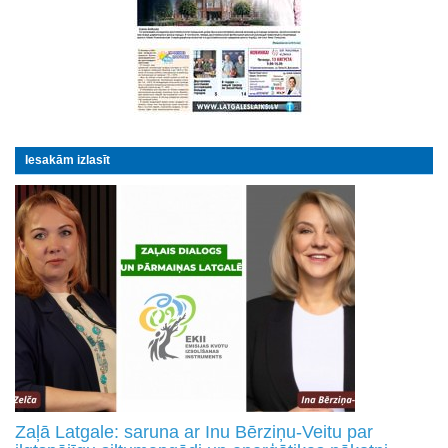
Iesakām izlasīt
Zaļā Latgale: saruna ar Inu Bērziņu-Veitu par