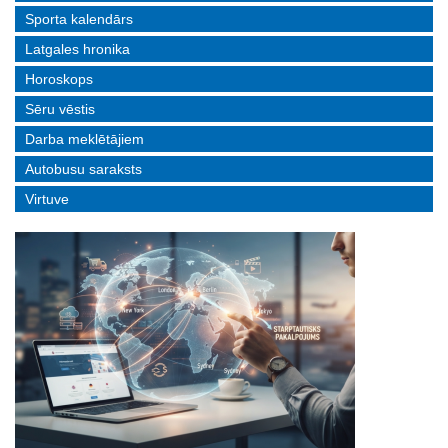
Sporta kalendārs
Latgales hronika
Horoskops
Sēru vēstis
Darba meklētājiem
Autobusu saraksts
Virtuve