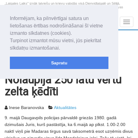
„Latgales Laiks” iznāk latviešu un krievu valodās visā Dienvidlatgalē un Sēlijā,
„Latgales Laiks” latviešu valodā aptver Daugavpils valstspilsētu, Augšdaugavas
novadu un apkārtējos novadus un pilsētas.
Informējam, ka pilnvērtīgai satura un
Sadaļas
Navig
lietošanas ērtības nodrošināšanai šī vietne
izmanto sīkdatnes (cookies).
2026. gada 7. augusts
+21.1
°C
Turpinot izmantot mūsu vietni, jūs piekrītat
Piektdiena
daļēji mākoņains
sīkdatņu izmantošanai.
Alfrēds, Fredis, Madars
Sapratu
Rakstu arhīvs
2004
11.05.2004
Nolaupīja 250 latu vērtu
zelta ķēdīti
Inese Baranovska
Aktualitātes
9. maijā Daugavpils policijas pārvaldē griezās 1980. gadā
dzimušais Juris, kurš pastāstīja, ka 6.maijā ap plkst. 1.00-2.00
naktī viņš pie Madaras tirgus savā taksometrā esot uzņēmis divus