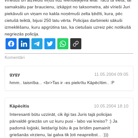
vīriešus un aizvedis viņus līdz Mendeļejeva ielai. Taču tā vietā, lai
samaksātu par braucienu, izkāpjot no taksometra, abi vīrieši Juri
piekāvuši un viņam no kakla noņēmuši zelta ķēdīti, kura, pēc
cietušā teiktā, bijusi 250 latu vērta. Policijas darbinieki sākuši
izmeklēšanu, kuru apgrūtina tas, ka cietušais uzreiz pēc notikušā
negriezās policija.
Komentāri
gygy
11.05.2004 09:05
hmm.. taisnība... <br>Tas ir -es piekrītu Kāpēcītim.. :P
Kāpēcītis
10.05.2004 18:10
Interesanti būtu uzzināt, cik ilgi tas Juris tajā policijas
pārvaldē griezās un uz kuru pusi - labo vai kreiso? :) Ja
padomā loģiski, lietdarīgi būtu ik pa brīdim pamainīt
griešanās virzienu, lai galva tik ļoti neapreibst... :)))