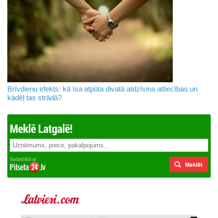
Brīvdienu efekts: kā īsa atpūta divatā atdzīvina attiecības un
kādēļ tas strādā?