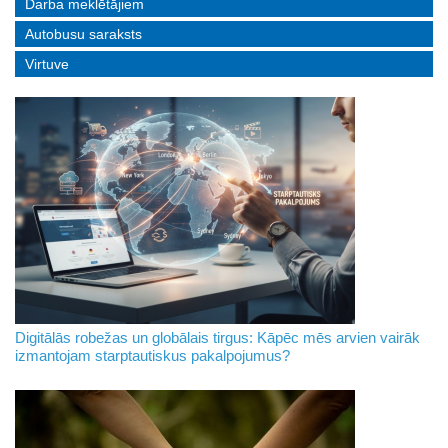
Darba meklētājiem
Autobusu saraksts
Virtuve
Digitālās robežas un globālais tirgus: Kāpēc mēs arvien vairāk
izmantojam starptautiskus pakalpojumus?