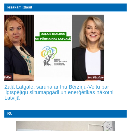
Iesakām izlasīt
Zaļā Latgale: saruna ar Inu Bērziņu-Veitu par
ilgtspējīgu siltumapgādi un enerģētikas nākotni
Latvijā
RU