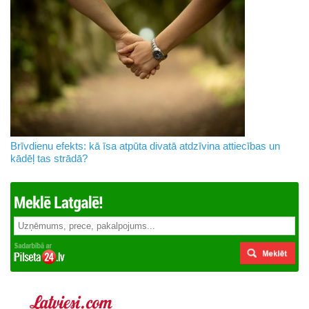
Brīvdienu efekts: kā īsa atpūta divatā atdzīvina attiecības un
kādēļ tas strādā?