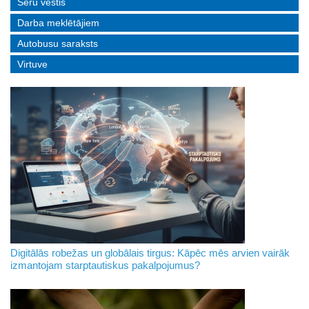
Sēru vēstis
Darba meklētājiem
Autobusu saraksts
Virtuve
Digitālās robežas un globālais tirgus: Kāpēc mēs arvien vairāk
izmantojam starptautiskus pakalpojumus?