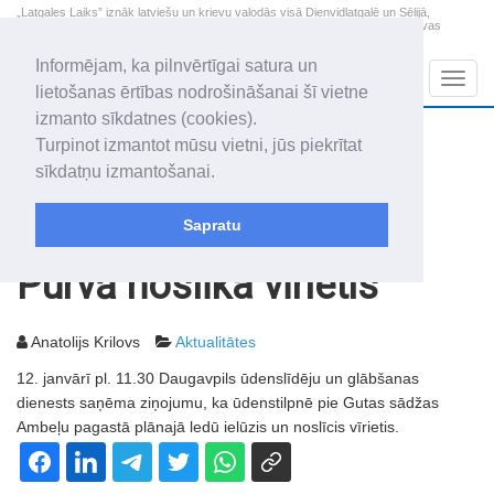
„Latgales Laiks” iznāk latviešu un krievu valodās visā Dienvidlatgalē un Sēlijā,
„Latgales Laiks” latviešu valodā aptver Daugavpils valstspilsētu, Augšdaugavas
novadu un apkārtējos novadus un pilsētas.
Informējam, ka pilnvērtīgai satura un
Sadaļas
Navig
lietošanas ērtības nodrošināšanai šī vietne
izmanto sīkdatnes (cookies).
2026. gada 9. augusts
+21.4
°C
Turpinot izmantot mūsu vietni, jūs piekrītat
Svētdiena
skaidrs laiks
sīkdatņu izmantošanai.
Genovefa, Genoveva, Madara
Sapratu
Rakstu arhīvs
2005
18.01.2005
Purvā noslīka vīrietis
Anatolijs Krilovs
Aktualitātes
12. janvārī pl. 11.30 Daugavpils ūdenslīdēju un glābšanas
dienests saņēma ziņojumu, ka ūdenstilpnē pie Gutas sādžas
Ambeļu pagastā plānajā ledū ielūzis un noslīcis vīrietis.