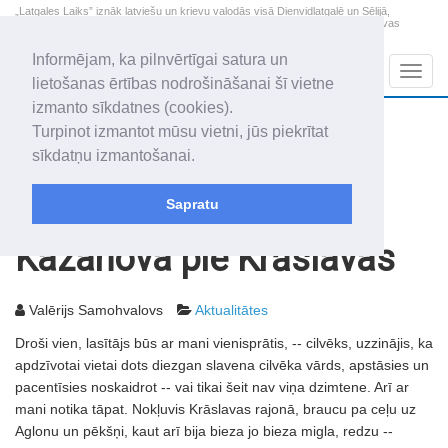
„Latgales Laiks” iznāk latviešu un krievu valodās visā Dienvidlatgalē un Sēlijā,
„Latgales Laiks” latviešu valodā aptver Daugavpils valstspilsētu, Augšdaugavas
novadu un apkārtējos novadus un pilsētas.
Informējam, ka pilnvērtīgai satura un
Sadaļas
Navig
lietošanas ērtības nodrošināšanai šī vietne
izmanto sīkdatnes (cookies).
2026. gada 10. augusts
+11.8
°C
Turpinot izmantot mūsu vietni, jūs piekrītat
Pirmdiena
apmācies
sīkdatņu izmantošanai.
Audris, Brencis, Inuta
Sapratu
Rakstu arhīvs
2005
18.01.2005
Kazanova pie Krāslavas
Valērijs Samohvalovs
Aktualitātes
Droši vien, lasītājs būs ar mani vienisprātis, -- cilvēks, uzzinājis, ka
apdzīvotai vietai dots diezgan slavena cilvēka vārds, apstāsies un
pacentīsies noskaidrot -- vai tikai šeit nav viņa dzimtene. Arī ar
mani notika tāpat. Nokļuvis Krāslavas rajonā, braucu pa ceļu uz
Aglonu un pēkšņi, kaut arī bija bieza jo bieza migla, redzu --