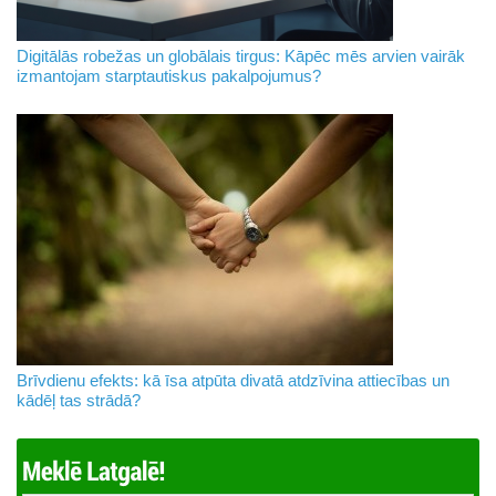
Digitālās robežas un globālais tirgus: Kāpēc mēs arvien vairāk
izmantojam starptautiskus pakalpojumus?
Brīvdienu efekts: kā īsa atpūta divatā atdzīvina attiecības un
kādēļ tas strādā?