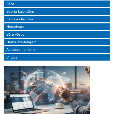
Afiša
Sporta kalendārs
Latgales hronika
Horoskops
Sēru vēstis
Darba meklētājiem
Autobusu saraksts
Virtuve