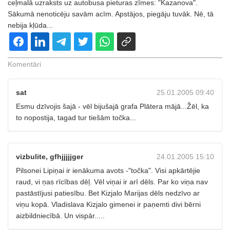
ceļmalā uzraksts uz autobusa pieturas zīmes: "Kazanova".
Sākumā nenoticēju savām acīm. Apstājos, piegāju tuvāk. Nē, tā
nebija kļūda...
Komentāri
sat
25.01.2005 09:40
Esmu dzīvojis šajā - vēl bijušajā grafa Plātera mājā...Žēl, ka
to nopostija, tagad tur tiešām točka...
vizbulite, gfhjjjjjger
24.01.2005 15:10
Pilsonei Lipiņai ir ienākuma avots -"točka". Visi apkārtējie
raud, vi ņas rīcības dēļ. Vēl viņai ir arī dēls. Par ko viņa nav
pastāstījusi patiesību. Bet Kizjalo Marijas dēls nedzīvo ar
viņu kopā. Vladislava Kizjalo gimenei ir paņemti divi bērni
aizbildniecībā. Un vispār.....