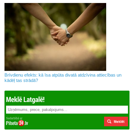
Brīvdienu efekts: kā īsa atpūta divatā atdzīvina attiecības un
kādēļ tas strādā?