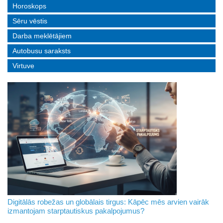
Horoskops
Sēru vēstis
Darba meklētājiem
Autobusu saraksts
Virtuve
Digitālās robežas un globālais tirgus: Kāpēc mēs arvien vairāk
izmantojam starptautiskus pakalpojumus?