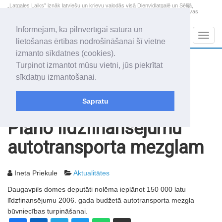
„Latgales Laiks” iznāk latviešu un krievu valodās visā Dienvidlatgalē un Sēlijā,
„Latgales Laiks” latviešu valodā aptver Daugavpils valstspilsētu, Augšdaugavas
novadu un apkārtējos novadus un pilsētas.
Informējam, ka pilnvērtīgai satura un
Sadaļas
Navig
lietošanas ērtības nodrošināšanai šī vietne
izmanto sīkdatnes (cookies).
2026. gada 8. augusts
+13.4
°C
Turpinot izmantot mūsu vietni, jūs piekrītat
Sestdiena
daļēji mākoņains
sīkdatņu izmantošanai.
Mudīte, Vladislava, Vladislavs
Sapratu
Rakstu arhīvs
2005
18.01.2005
Plāno līdzfinansējumu
autotransporta mezglam
Ineta Priekule
Aktualitātes
Daugavpils domes deputāti nolēma ieplānot 150 000 latu
līdzfinansējumu 2006. gada budžetā autotransporta mezgla
būvniecības turpināšanai.