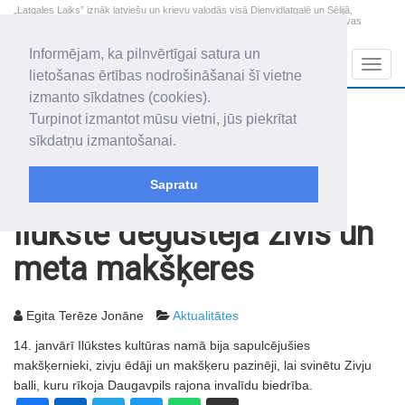
„Latgales Laiks” iznāk latviešu un krievu valodās visā Dienvidlatgalē un Sēlijā,
„Latgales Laiks” latviešu valodā aptver Daugavpils valstspilsētu, Augšdaugavas
novadu un apkārtējos novadus un pilsētas.
Informējam, ka pilnvērtīgai satura un
Sadaļas
Navig
lietošanas ērtības nodrošināšanai šī vietne
izmanto sīkdatnes (cookies).
2026. gada 9. augusts
+22.6
°C
Turpinot izmantot mūsu vietni, jūs piekrītat
Svētdiena
daļēji mākoņains
sīkdatņu izmantošanai.
Genovefa, Genoveva, Madara
Sapratu
Rakstu arhīvs
2005
18.01.2005
Ilūkstē degustēja zivis un
meta makšķeres
Egita Terēze Jonāne
Aktualitātes
14. janvārī Ilūkstes kultūras namā bija sapulcējušies
makšķernieki, zivju ēdāji un makšķeru pazinēji, lai svinētu Zivju
balli, kuru rīkoja Daugavpils rajona invalīdu biedrība.