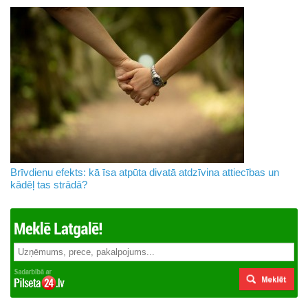
Brīvdienu efekts: kā īsa atpūta divatā atdzīvina attiecības un
kādēļ tas strādā?