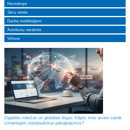
Horoskops
Sēru vēstis
Darba meklētājiem
Autobusu saraksts
Virtuve
Digitālās robežas un globālais tirgus: Kāpēc mēs arvien vairāk
izmantojam starptautiskus pakalpojumus?