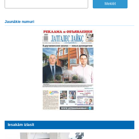
Jaunākie numuri
Iesakām izlasīt