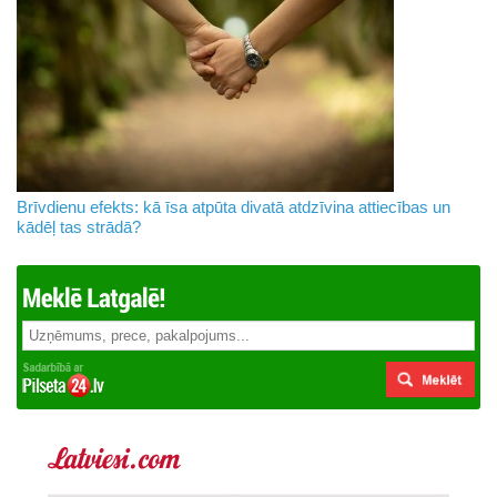
Brīvdienu efekts: kā īsa atpūta divatā atdzīvina attiecības un
kādēļ tas strādā?