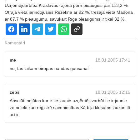
Uzņēmējdarbība Krāslavas rajonā pērn pieaugusi par 113,2 %.
Otrajā vietā ierindojusies Rēzekne ar 92 %, trešajā vietā Madona
ar 87,7 % pieaugumu, savukārt Rīgā pieaugums ir tikai 32 %.
Komentāri
me
18.01.2005 17:41
nu, tas laikam eiropas naudas guusanai...
zeps
18.01.2005 12:15
Absolūti nejūtas kur ir tie jaunie uzņēmēji,varbūt tie ir jaunie
zemnieki kuri reģistrē saimniecības.Kā bija klusums laukos tā
arī ir.