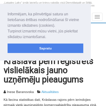
„Latgales Laiks” iznāk latviešu un krievu valodās visā Dienvidlatgalē un Sēlijā,
„Latgales Laiks” latviešu valodā aptver Daugavpils valstspilsētu, Augšdaugavas
novadu un apkārtējos novadus un pilsētas.
Informējam, ka pilnvērtīgai satura un
Sadaļas
Navig
lietošanas ērtības nodrošināšanai šī vietne
izmanto sīkdatnes (cookies).
2026. gada 10. augusts
+18.3
°C
Turpinot izmantot mūsu vietni, jūs piekrītat
Pirmdiena
daļēji mākoņains
sīkdatņu izmantošanai.
Audris, Brencis, Inuta
Sapratu
Rakstu arhīvs
2005
18.01.2005
Krāslavā pērn reģistrēts
vislielākais jauno
uzņēmēju pieaugums
Inese Baranovska
Aktualitātes
Kā liecina statistikas dati, Krāslavas rajons pērn ierindojies
pirmajā vietā jaunizveidoto komercsabiedrību pieauguma ziņā.