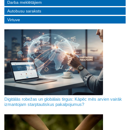
Darba meklētājiem
Autobusu saraksts
Virtuve
Digitālās robežas un globālais tirgus: Kāpēc mēs arvien vairāk
izmantojam starptautiskus pakalpojumus?