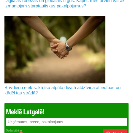
Digitālās robežas un globālais tirgus: Kāpēc mēs arvien vairāk
izmantojam starptautiskus pakalpojumus?
Brīvdienu efekts: kā īsa atpūta divatā atdzīvina attiecības un
kādēļ tas strādā?