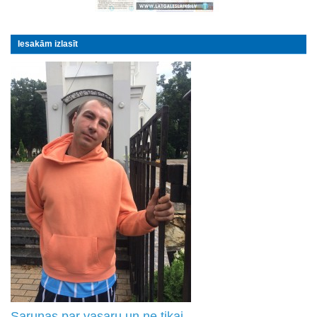
Iesakām izlasīt
Sarunas par vasaru un ne tikai