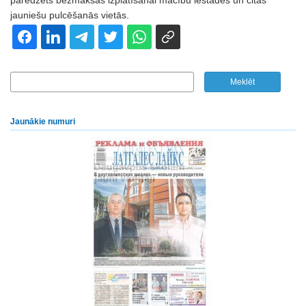
paredzēts bezmaksas izplatīšanai mācību iestādēs un citās
jauniešu pulcēšanās vietās.
Jaunākie numuri