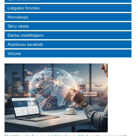
Latgales hronika
Horoskops
Sēru vēstis
Darba meklētājiem
Autobusu saraksts
Virtuve