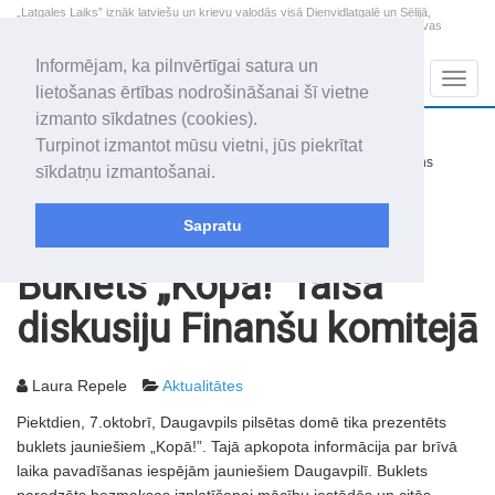
„Latgales Laiks” iznāk latviešu un krievu valodās visā Dienvidlatgalē un Sēlijā,
„Latgales Laiks” latviešu valodā aptver Daugavpils valstspilsētu, Augšdaugavas
novadu un apkārtējos novadus un pilsētas.
Informējam, ka pilnvērtīgai satura un
Sadaļas
Navig
lietošanas ērtības nodrošināšanai šī vietne
izmanto sīkdatnes (cookies).
2026. gada 8. augusts
+15.2
°C
Turpinot izmantot mūsu vietni, jūs piekrītat
Sestdiena
nedaudz mākoņains
sīkdatņu izmantošanai.
Mudīte, Vladislava, Vladislavs
Sapratu
Rakstu arhīvs
2005
11.10.2005
Buklets „Kopā!” raisa
diskusiju Finanšu komitejā
Laura Repele
Aktualitātes
Piektdien, 7.oktobrī, Daugavpils pilsētas domē tika prezentēts
buklets jauniešiem „Kopā!”. Tajā apkopota informācija par brīvā
laika pavadīšanas iespējām jauniešiem Daugavpilī. Buklets