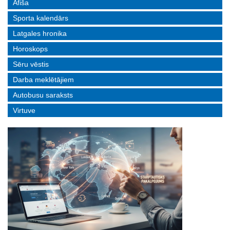
Afiša
Sporta kalendārs
Latgales hronika
Horoskops
Sēru vēstis
Darba meklētājiem
Autobusu saraksts
Virtuve