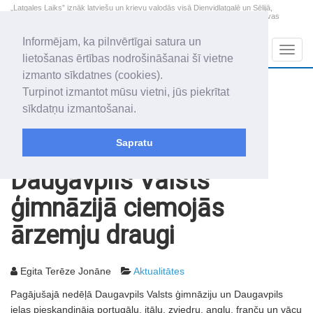
„Latgales Laiks” iznāk latviešu un krievu valodās visā Dienvidlatgalē un Sēlijā,
„Latgales Laiks” latviešu valodā aptver Daugavpils valstspilsētu, Augšdaugavas
novadu un apkārtējos novadus un pilsētas.
Informējam, ka pilnvērtīgai satura un
Sadaļas
Navig
lietošanas ērtības nodrošināšanai šī vietne
izmanto sīkdatnes (cookies).
2026. gada 9. augusts
+21.4
°C
Turpinot izmantot mūsu vietni, jūs piekrītat
Svētdiena
skaidrs laiks
sīkdatņu izmantošanai.
Genovefa, Genoveva, Madara
Sapratu
Rakstu arhīvs
2005
11.10.2005
Daugavpils Valsts
ģimnāzijā ciemojās
ārzemju draugi
Egita Terēze Jonāne
Aktualitātes
Pagājušajā nedēļā Daugavpils Valsts ģimnāziju un Daugavpils
ielas pieskandināja portugāļu, itāļu, zviedru, angļu, franču un vācu