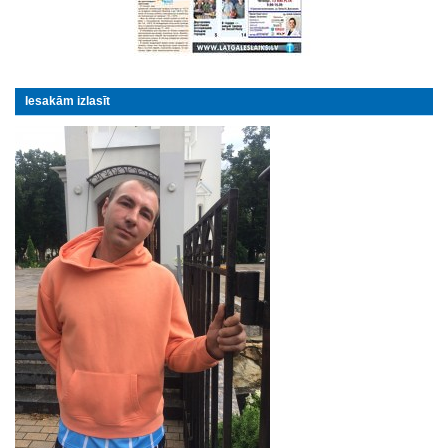
Iesakām izlasīt