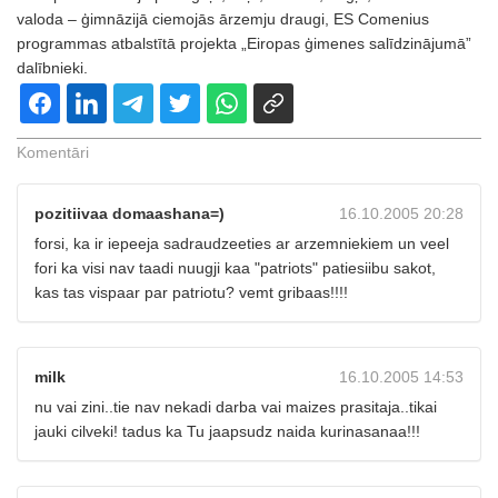
valoda – ģimnāzijā ciemojās ārzemju draugi, ES Comenius
programmas atbalstītā projekta „Eiropas ģimenes salīdzinājumā”
dalībnieki.
Komentāri
pozitiivaa domaashana=)
16.10.2005 20:28
forsi, ka ir iepeeja sadraudzeeties ar arzemniekiem un veel
fori ka visi nav taadi nuugji kaa "patriots" patiesiibu sakot,
kas tas vispaar par patriotu? vemt gribaas!!!!
milk
16.10.2005 14:53
nu vai zini..tie nav nekadi darba vai maizes prasitaja..tikai
jauki cilveki! tadus ka Tu jaapsudz naida kurinasanaa!!!