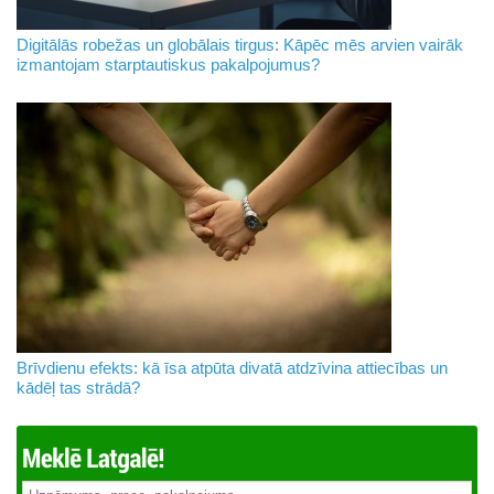
Digitālās robežas un globālais tirgus: Kāpēc mēs arvien vairāk
izmantojam starptautiskus pakalpojumus?
Brīvdienu efekts: kā īsa atpūta divatā atdzīvina attiecības un
kādēļ tas strādā?