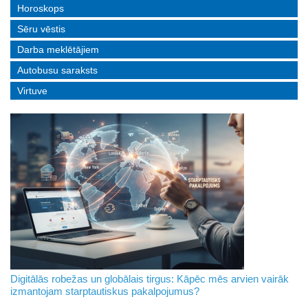
Horoskops
Sēru vēstis
Darba meklētājiem
Autobusu saraksts
Virtuve
Digitālās robežas un globālais tirgus: Kāpēc mēs arvien vairāk
izmantojam starptautiskus pakalpojumus?