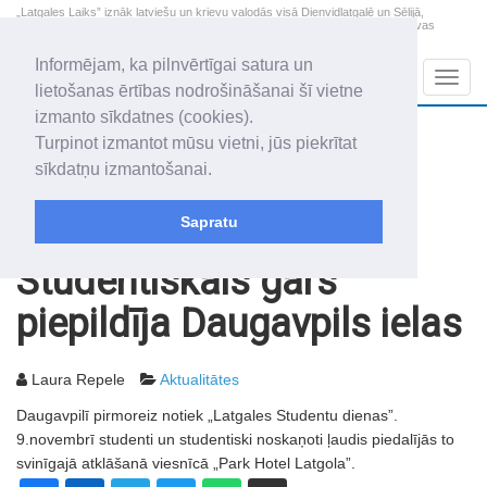
„Latgales Laiks” iznāk latviešu un krievu valodās visā Dienvidlatgalē un Sēlijā,
„Latgales Laiks” latviešu valodā aptver Daugavpils valstspilsētu, Augšdaugavas
novadu un apkārtējos novadus un pilsētas.
Informējam, ka pilnvērtīgai satura un
Sadaļas
Navig
lietošanas ērtības nodrošināšanai šī vietne
izmanto sīkdatnes (cookies).
2026. gada 8. augusts
+18.2
°C
Turpinot izmantot mūsu vietni, jūs piekrītat
Sestdiena
apmācies
sīkdatņu izmantošanai.
Mudīte, Vladislava, Vladislavs
Sapratu
Rakstu arhīvs
2005
11.11.2005
Studentiskais gars
piepildīja Daugavpils ielas
Laura Repele
Aktualitātes
Daugavpilī pirmoreiz notiek „Latgales Studentu dienas”.
9.novembrī studenti un studentiski noskaņoti ļaudis piedalījās to
svinīgajā atklāšanā viesnīcā „Park Hotel Latgola”.