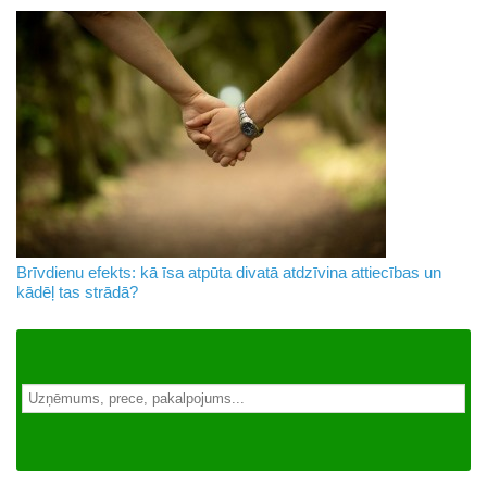
Brīvdienu efekts: kā īsa atpūta divatā atdzīvina attiecības un
kādēļ tas strādā?