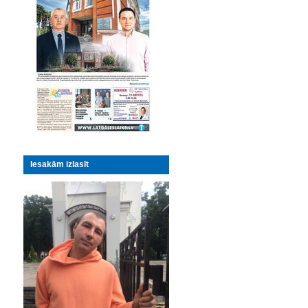
Iesakām izlasīt