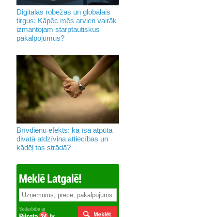
Digitālās robežas un globālais
tirgus: Kāpēc mēs arvien vairāk
izmantojam starptautiskus
pakalpojumus?
Brīvdienu efekts: kā īsa atpūta
divatā atdzīvina attiecības un
kādēļ tas strādā?