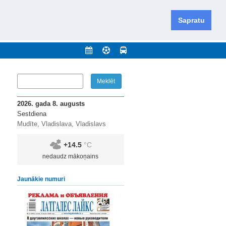
iešu un krievu valodās visā Dienvidlatgalē un Sēlijā,
daugavas novadu un apkārtējos novadus un pilsētas.
Sapratu
nājumi
Arhīvs
Kontakti
2026. gada 8. augusts
Sestdiena
Mudīte, Vladislava, Vladislavs
+14.5
°C
nedaudz mākoņains
Jaunākie numuri