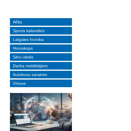
Afiša
Sporta kalendārs
Latgales hronika
Horoskops
Sēru vēstis
Darba meklētājiem
Autobusu saraksts
Virtuve