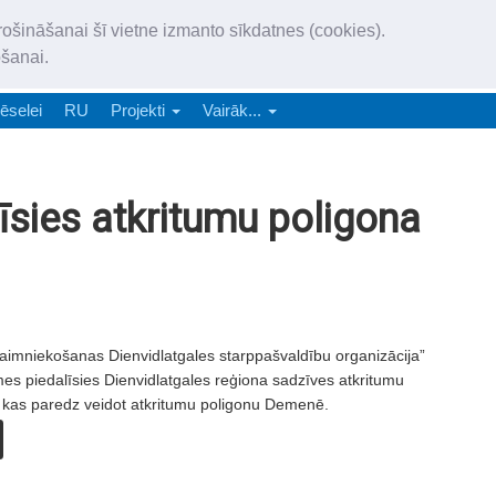
„Latgales Laiks” iznāk latv
rošināšanai šī vietne izmanto sīkdatnes (cookies).
„Latgales Laiks” latviešu valodā aptver Daugavpils valstspilsētu, Augš
ošanai.
e-abonēšana
Abonēšana
Reklāma
Sludi
ēselei
RU
Projekti
Vairāk...
īsies atkritumu poligona
aimniekošanas Dienvidlatgales starppašvaldību organizācija”
es piedalīsies Dienvidlatgales reģiona sadzīves atkritumu
, kas paredz veidot atkritumu poligonu Demenē.