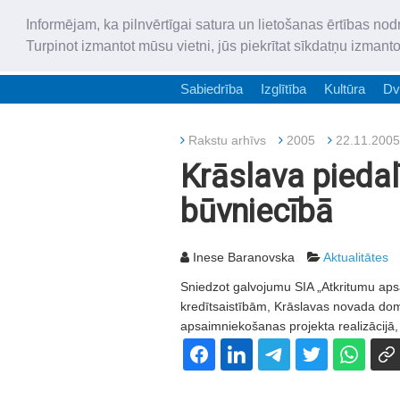
Informējam, ka pilnvērtīgai satura un lietošanas ērtības nod
Turpinot izmantot mūsu vietni, jūs piekrītat sīkdatņu izmant
Sabiedrība
Izglītība
Kultūra
Dv
Rakstu arhīvs
2005
22.11.2005
Krāslava piedal
būvniecībā
Inese Baranovska
Aktualitātes
Sniedzot galvojumu SIA „Atkritumu aps
kredītsaistībām, Krāslavas novada dom
apsaimniekošanas projekta realizācijā