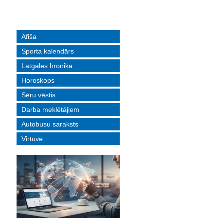
Afiša
Sporta kalendārs
Latgales hronika
Horoskops
Sēru vēstis
Darba meklētājiem
Autobusu saraksts
Virtuve