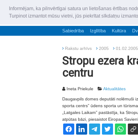
Informējam, ka pilnvērtīgai satura un lietošanas ērtības nod
Turpinot izmantot mūsu vietni, jūs piekrītat sīkdatņu izmant
Sabiedrība
Izglītība
Kultūra
Dv
Rakstu arhīvs
2005
01.02.2005
Stropu ezera kr
centru
Ineta Priekule
Aktualitātes
Daugavpils domes deputāti nolēmuši iz
sporta centrs” ūdens sporta un tūrisma
„Latgales Laikam” pastāstīja, ka Stropu
atpūtas bāzi, piesaistot Eiropas Savien