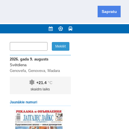
iešu un krievu valodās visā Dienvidlatgalē un Sēlijā,
daugavas novadu un apkārtējos novadus un pilsētas.
Sapratu
nājumi
Arhīvs
Kontakti
2026. gada 9. augusts
Svētdiena
Genovefa, Genoveva, Madara
+21.4
°C
skaidrs laiks
Jaunākie numuri