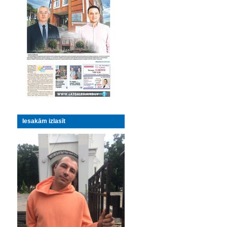
Iesakām izlasīt