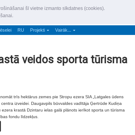
„Latgales Laiks” iznāk latv
rošināšanai šī vietne izmanto sīkdatnes (cookies).
„Latgales Laiks” latviešu valodā aptver Daugavpils valstspilsētu, Augš
ošanai.
e-abonēšana
Abonēšana
Reklāma
Sludi
ēselei
RU
Projekti
Vairāk...
astā veidos sporta tūrisma
nomāt trīs hektārus zemes pie Stropu ezera SIA „Latgales ūdens
 centra izveidei. Daugavpils būvvaldes vadītāja Ģertrūde Kudiņa
 ezera krastā Dzintaru ielas galā plānots ierīkot sporta un tūrisma
ības fondu līdzekļus.