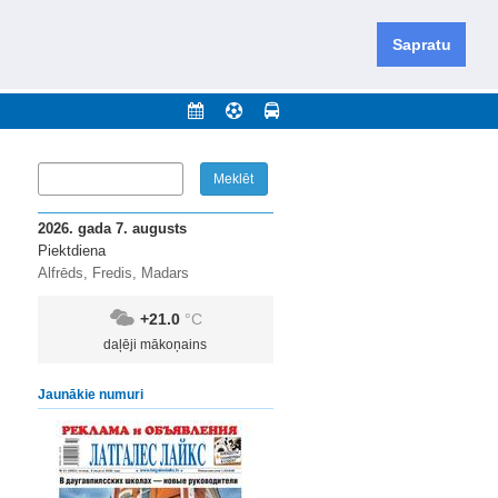
iešu un krievu valodās visā Dienvidlatgalē un Sēlijā,
daugavas novadu un apkārtējos novadus un pilsētas.
Sapratu
nājumi
Arhīvs
Kontakti
2026. gada 7. augusts
Piektdiena
Alfrēds, Fredis, Madars
+21.0
°C
daļēji mākoņains
Jaunākie numuri