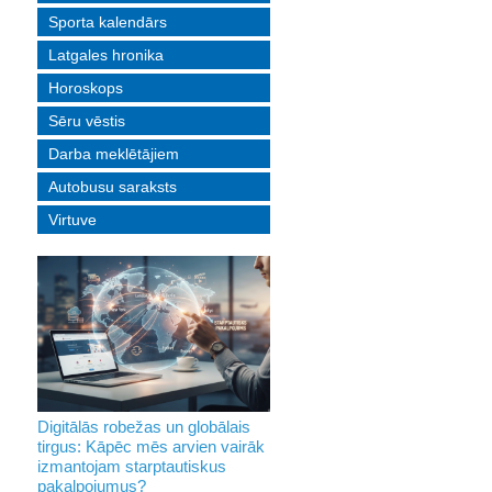
Sporta kalendārs
Latgales hronika
Horoskops
Sēru vēstis
Darba meklētājiem
Autobusu saraksts
Virtuve
Digitālās robežas un globālais
tirgus: Kāpēc mēs arvien vairāk
izmantojam starptautiskus
pakalpojumus?