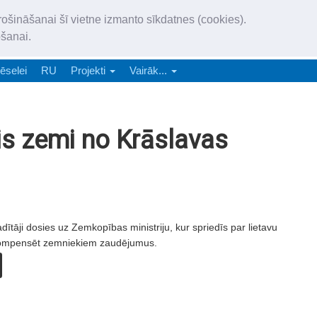
„Latgales Laiks” iznāk latv
rošināšanai šī vietne izmanto sīkdatnes (cookies).
„Latgales Laiks” latviešu valodā aptver Daugavpils valstspilsētu, Augš
ošanai.
e-abonēšana
Abonēšana
Reklāma
Sludi
ēselei
RU
Projekti
Vairāk...
is zemi no Krāslavas
ītāji dosies uz Zemkopības ministriju, kur spriedīs par lietavu
 kompensēt zemniekiem zaudējumus.