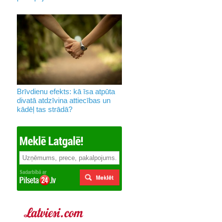
Brīvdienu efekts: kā īsa atpūta
divatā atdzīvina attiecības un
kādēļ tas strādā?