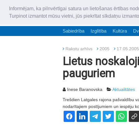
Informējam, ka pilnvērtīgai satura un lietošanas ērtības nod
Turpinot izmantot mūsu vietni, jūs piekrītat sīkdatņu izmant
Sabiedrība
Izglītība
Kultūra
Dv
Rakstu arhīvs
2005
17.05.2005
Lietus noskaloj
pauguriem
Inese Baranovska
Aktualitātes
Trešdien Latgales rajona pašvaldību vad
nodarītajiem postījumiem un iespēju