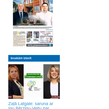
Iesakām izlasīt
Zaļā Latgale: saruna ar
Inu Bērziņu-Veitu par