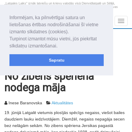
„Latgales Laiks” iznāk latviešu un krievu valodās visā Dienvidlatgalē un Sēlijā,
„Latgales Laiks” latviešu valodā aptver Daugavpils valstspilsētu, Augšdaugavas
novadu un apkārtējos novadus un pilsētas.
Informējam, ka pilnvērtīgai satura un
Sadaļas
Navig
lietošanas ērtības nodrošināšanai šī vietne
izmanto sīkdatnes (cookies).
2026. gada 9. augusts
+10.5
°C
Turpinot izmantot mūsu vietni, jūs piekrītat
Svētdiena
skaidrs laiks
sīkdatņu izmantošanai.
Genovefa, Genoveva, Madara
Sapratu
Rakstu arhīvs
2005
22.06.2005
No zibens spēriena
nodega māja
Inese Baranovska
Aktualitātes
19. jūnijā Latgalē vietumis plosījās spēcīgs negaiss, viešot bailes
daudziem lauku iedzīvotājiem. Diemžēl, negaiss nepagāja secen
bez nelāgām sekām. No zibens spēriena Jersikas pagastā