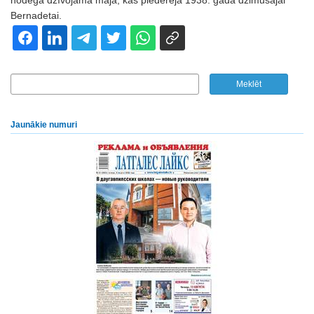
nodega dzīvojamā māja, kas piederēja 1938. gadā dzimušajai
Bernadetai.
Jaunākie numuri