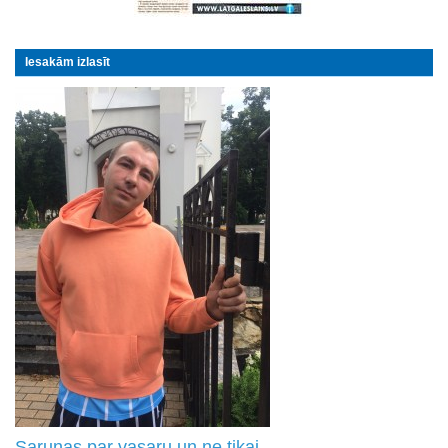
Iesakām izlasīt
Sarunas par vasaru un ne tikai