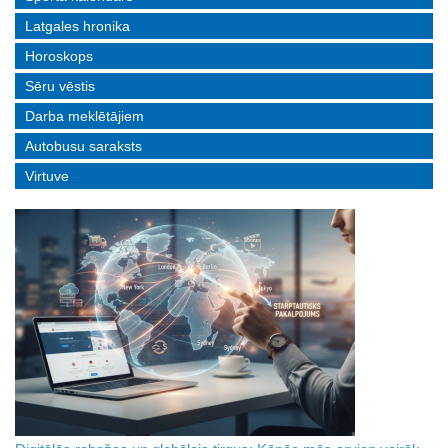
Latgales hronika
Horoskops
Sēru vēstis
Darba meklētājiem
Autobusu saraksts
Virtuve