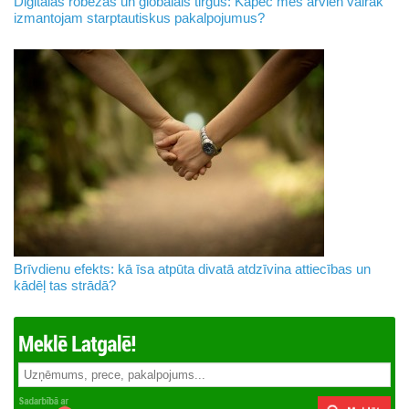
Digitālās robežas un globālais tirgus: Kāpēc mēs arvien vairāk
izmantojam starptautiskus pakalpojumus?
Brīvdienu efekts: kā īsa atpūta divatā atdzīvina attiecības un
kādēļ tas strādā?