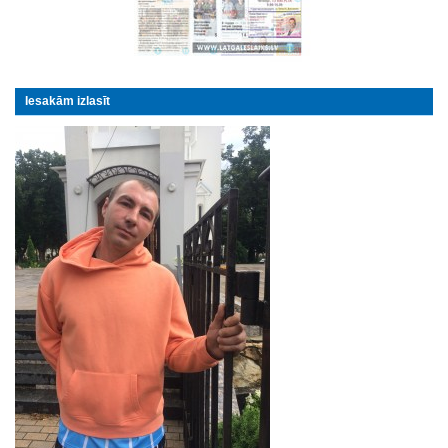
Iesakām izlasīt