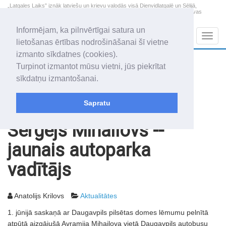
„Latgales Laiks” iznāk latviešu un krievu valodās visā Dienvidlatgalē un Sēlijā,
„Latgales Laiks” latviešu valodā aptver Daugavpils valstspilsētu, Augšdaugavas
novadu un apkārtējos novadus un pilsētas.
Informējam, ka pilnvērtīgai satura un
Sadaļas
Navig
lietošanas ērtības nodrošināšanai šī vietne
izmanto sīkdatnes (cookies).
2026. gada 9. augusts
+21.4
°C
Turpinot izmantot mūsu vietni, jūs piekrītat
Svētdiena
skaidrs laiks
sīkdatņu izmantošanai.
Genovefa, Genoveva, Madara
Sapratu
Rakstu arhīvs
2005
03.06.2005
Sergejs Mihailovs --
jaunais autoparka
vadītājs
Anatolijs Krilovs
Aktualitātes
1. jūnijā saskaņā ar Daugavpils pilsētas domes lēmumu pelnītā
atpūtā aizgājušā Avramija Mihailova vietā Daugavpils autobusu