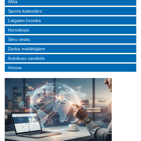
Afiša
Sporta kalendārs
Latgales hronika
Horoskops
Sēru vēstis
Darba meklētājiem
Autobusu saraksts
Virtuve