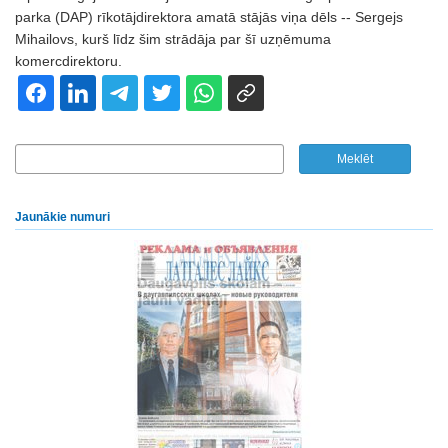
parka (DAP) rīkotājdirektora amatā stājās viņa dēls -- Sergejs
Mihailovs, kurš līdz šim strādāja par šī uzņēmuma
komercdirektoru.
Jaunākie numuri