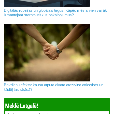
Digitālās robežas un globālais tirgus: Kāpēc mēs arvien vairāk
izmantojam starptautiskus pakalpojumus?
Brīvdienu efekts: kā īsa atpūta divatā atdzīvina attiecības un
kādēļ tas strādā?