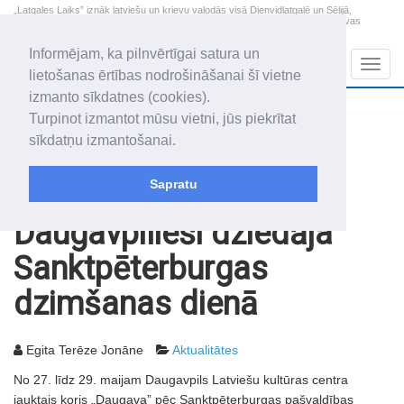
„Latgales Laiks” iznāk latviešu un krievu valodās visā Dienvidlatgalē un Sēlijā,
„Latgales Laiks” latviešu valodā aptver Daugavpils valstspilsētu, Augšdaugavas
novadu un apkārtējos novadus un pilsētas.
Informējam, ka pilnvērtīgai satura un
Sadaļas
Navig
lietošanas ērtības nodrošināšanai šī vietne
izmanto sīkdatnes (cookies).
2026. gada 9. augusts
+22.6
°C
Turpinot izmantot mūsu vietni, jūs piekrītat
Svētdiena
daļēji mākoņains
sīkdatņu izmantošanai.
Genovefa, Genoveva, Madara
Sapratu
Rakstu arhīvs
2005
03.06.2005
Daugavpilieši dziedāja
Sanktpēterburgas
dzimšanas dienā
Egita Terēze Jonāne
Aktualitātes
No 27. līdz 29. maijam Daugavpils Latviešu kultūras centra
jauktais koris „Daugava” pēc Sanktpēterburgas pašvaldības