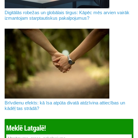
Digitālās robežas un globālais tirgus: Kāpēc mēs arvien vairāk
izmantojam starptautiskus pakalpojumus?
Brīvdienu efekts: kā īsa atpūta divatā atdzīvina attiecības un
kādēļ tas strādā?