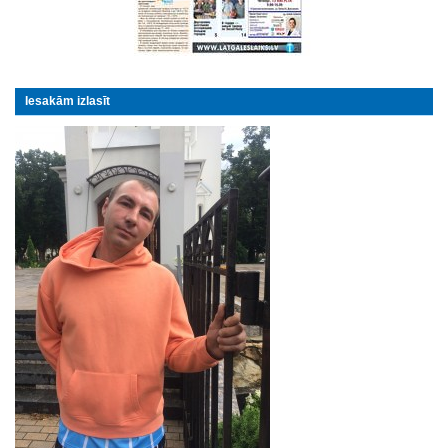
Iesakām izlasīt