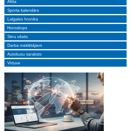
Afiša
Sporta kalendārs
Latgales hronika
Horoskops
Sēru vēstis
Darba meklētājiem
Autobusu saraksts
Virtuve