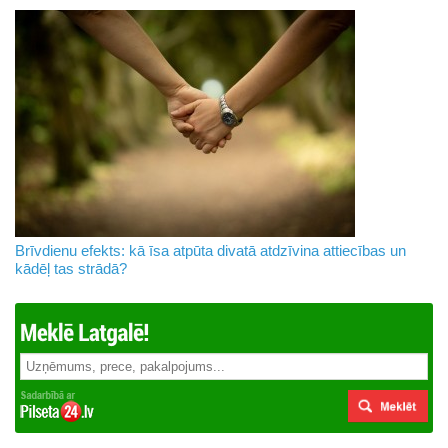
Brīvdienu efekts: kā īsa atpūta divatā atdzīvina attiecības un
kādēļ tas strādā?