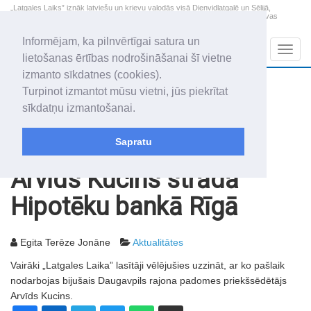
„Latgales Laiks” iznāk latviešu un krievu valodās visā Dienvidlatgalē un Sēlijā,
„Latgales Laiks” latviešu valodā aptver Daugavpils valstspilsētu, Augšdaugavas
novadu un apkārtējos novadus un pilsētas.
Informējam, ka pilnvērtīgai satura un
Sadaļas
Navig
lietošanas ērtības nodrošināšanai šī vietne
izmanto sīkdatnes (cookies).
2026. gada 10. augusts
+13.4
°C
Turpinot izmantot mūsu vietni, jūs piekrītat
Pirmdiena
apmācies
sīkdatņu izmantošanai.
Audris, Brencis, Inuta
Sapratu
Rakstu arhīvs
2005
01.07.2005
Arvīds Kucins strādā
Hipotēku bankā Rīgā
Egita Terēze Jonāne
Aktualitātes
Vairāki „Latgales Laika” lasītāji vēlējušies uzzināt, ar ko pašlaik
nodarbojas bijušais Daugavpils rajona padomes priekšsēdētājs
Arvīds Kucins.