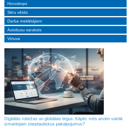
Horoskops
Sēru vēstis
Darba meklētājiem
Autobusu saraksts
Virtuve
Digitālās robežas un globālais tirgus: Kāpēc mēs arvien vairāk
izmantojam starptautiskus pakalpojumus?