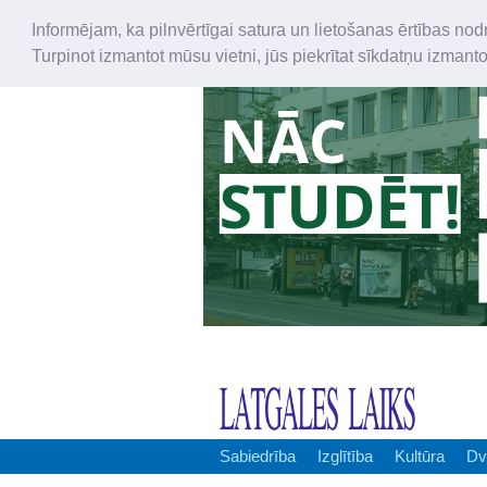
Informējam, ka pilnvērtīgai satura un lietošanas ērtības nod
Turpinot izmantot mūsu vietni, jūs piekrītat sīkdatņu izmant
Sabiedrība
Izglītība
Kultūra
Dv