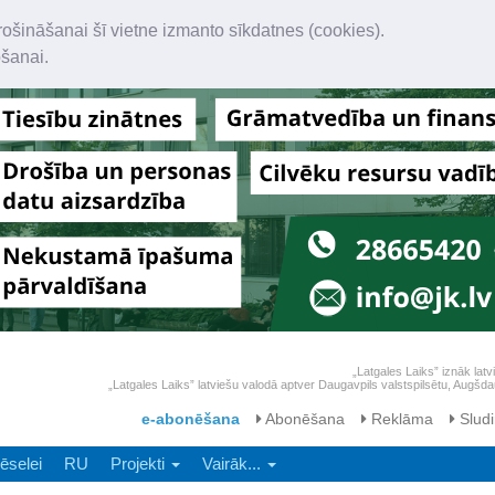
rošināšanai šī vietne izmanto sīkdatnes (cookies).
ošanai.
„Latgales Laiks” iznāk latv
„Latgales Laiks” latviešu valodā aptver Daugavpils valstspilsētu, Augš
e-abonēšana
Abonēšana
Reklāma
Sludi
ēselei
RU
Projekti
Vairāk...