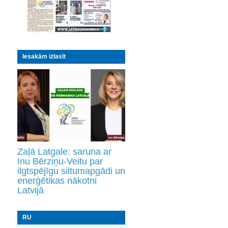
Iesakām izlasīt
Zaļā Latgale: saruna ar
Inu Bērziņu-Veitu par
ilgtspējīgu siltumapgādi un
enerģētikas nākotni
Latvijā
RU