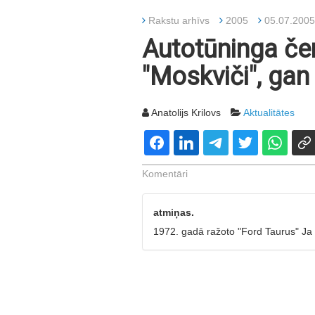
Rakstu arhīvs
2005
05.07.2005
Autotūninga če
"Moskviči", gan
Anatolijs Krilovs
Aktualitātes
Komentāri
atmiņas.
1972. gadā ražoto "Ford Taurus" Ja 