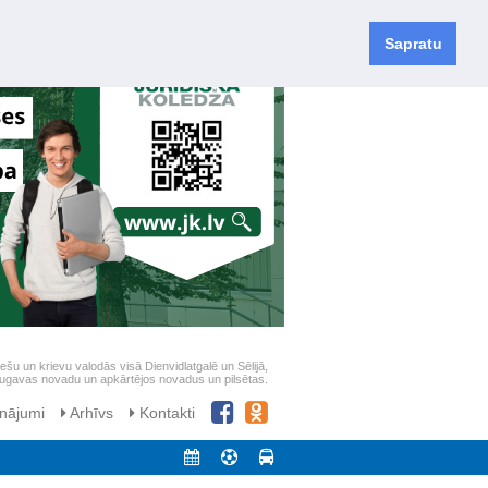
Sapratu
iešu un krievu valodās visā Dienvidlatgalē un Sēlijā,
daugavas novadu un apkārtējos novadus un pilsētas.
nājumi
Arhīvs
Kontakti