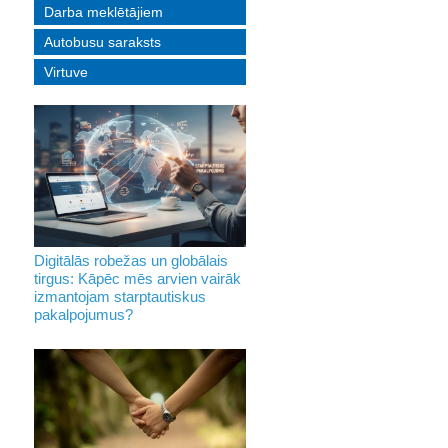
Darba meklētājiem
Autobusu saraksts
Virtuve
Digitālās robežas un globālais
tirgus: Kāpēc mēs arvien vairāk
izmantojam starptautiskus
pakalpojumus?