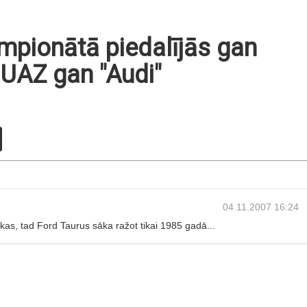
mpionātā piedalījās gan
 UAZ gan "Audi"
04.11.2007 16:24
kas, tad Ford Taurus sāka ražot tikai 1985 gadā...