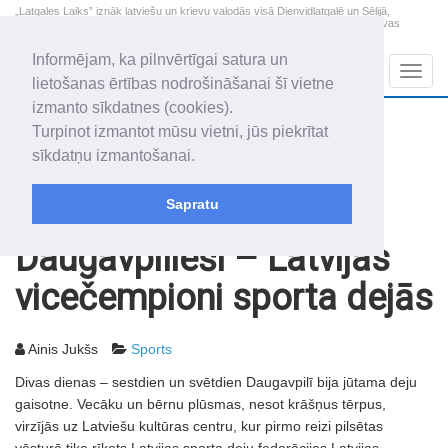
„Latgales Laiks” iznāk latviešu un krievu valodās visā Dienvidlatgalē un Sēlijā,
„Latgales Laiks” latviešu valodā aptver Daugavpils valstspilsētu, Augšdaugavas
novadu un apkārtējos novadus un pilsētas.
Informējam, ka pilnvērtīgai satura un
Sadaļas
Navig
lietošanas ērtības nodrošināšanai šī vietne
izmanto sīkdatnes (cookies).
2026. gada 7. augusts
+17.6
°C
Turpinot izmantot mūsu vietni, jūs piekrītat
Piektdiena
daļēji mākoņains
sīkdatņu izmantošanai.
Alfrēds, Fredis, Madars
Sapratu
Rakstu arhīvs
2006
31.01.2006
Daugavpilieši – Latvijas
vicečempioni sporta dejās
Ainis Jukšs
Sports
Divas dienas – sestdien un svētdien Daugavpilī bija jūtama deju
gaisotne. Vecāku un bērnu plūsmas, nesot krāšņus tērpus,
virzījās uz Latviešu kultūras centru, kur pirmo reizi pilsētas