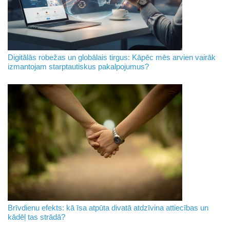
Digitālās robežas un globālais tirgus: Kāpēc mēs arvien vairāk
izmantojam starptautiskus pakalpojumus?
Brīvdienu efekts: kā īsa atpūta divatā atdzīvina attiecības un
kādēļ tas strādā?