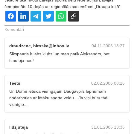
vēsturē tika rīkots Latvijas sporta deju federācijas Latvijas
čempionāts 10 dejās un reģionālās sacensības „Draugu lokā”.
Komentāri
draudzene, biroska@inbox.lv
04.11.2006 18:27
Sikspaaris ir labs klubs! un man patik Aleksandrs, bet
timofeja nee!
Teets
02.02.2006 08:26
Un Dome ieteica vienīgajam Daugavpils lepnumam
nodarboties ar lētāku sporta veidu... Ja viņi būtu tādi
vienīgie...
lidzjuteja
31.01.2006 13:36