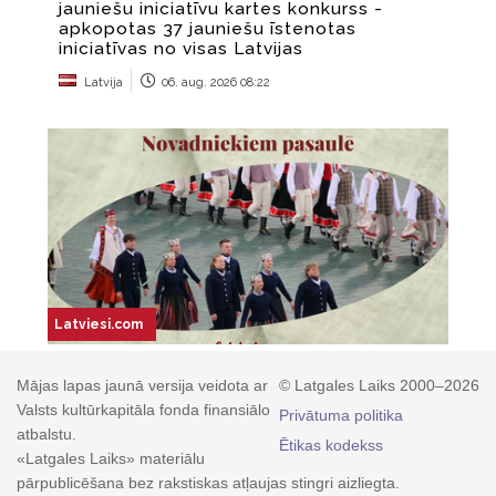
Mājas lapas jaunā versija veidota ar
© Latgales Laiks 2000–2026
Valsts kultūrkapitāla fonda finansiālo
Privātuma politika
atbalstu.
Ētikas kodekss
«Latgales Laiks» materiālu
pārpublicēšana bez rakstiskas atļaujas stingri aizliegta.