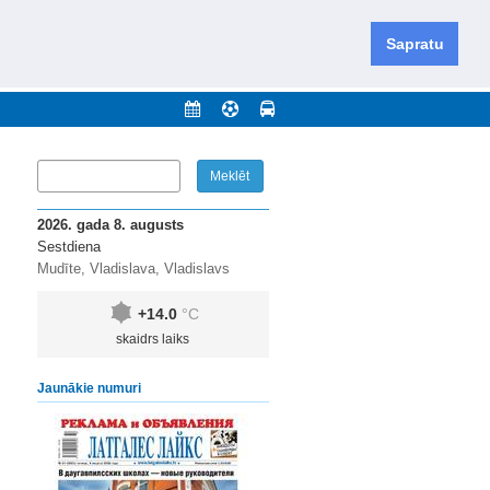
iešu un krievu valodās visā Dienvidlatgalē un Sēlijā,
daugavas novadu un apkārtējos novadus un pilsētas.
Sapratu
nājumi
Arhīvs
Kontakti
2026. gada 8. augusts
Sestdiena
Mudīte, Vladislava, Vladislavs
+14.0
°C
skaidrs laiks
Jaunākie numuri