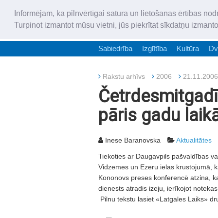
Informējam, ka pilnvērtīgai satura un lietošanas ērtības nod
Turpinot izmantot mūsu vietni, jūs piekrītat sīkdatņu izmant
Sabiedrība
Izglītība
Kultūra
Dv
Rakstu arhīvs
2006
21.11.2006
Četrdesmitgadī
pāris gadu laik
Inese Baranovska
Aktualitātes
Tiekoties ar Daugavpils pašvaldības vad
Vidzemes un Ezeru ielas krustojumā, kas
Kononovs preses konferencē atzina, ka p
dienests atradis izeju, ierīkojot notekas
Pilnu tekstu lasiet «Latgales Laiks» dr