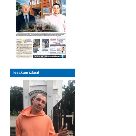
Iesakām izlasīt