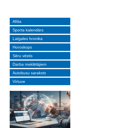
Afiša
Sporta kalendārs
Latgales hronika
Horoskops
Sēru vēstis
Darba meklētājiem
Autobusu saraksts
Virtuve