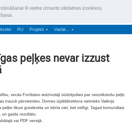
„Latgales Laiks” iznāk latv
rošināšanai šī vietne izmanto sīkdatnes (cookies).
„Latgales Laiks” latviešu valodā aptver Daugavpils valstspilsētu, Augš
ošanai.
e-abonēšana
Abonēšana
Reklāma
Sludi
ēselei
RU
Projekti
Vairāk...
gas peļķes nevar izzust
ā
ību, vecās Forštates iedzīvotāji sūdzējušies par neizsīkstošu peļķi
 traucē pārvietoties. Domes izpilddirektora vietnieks Valērijs
eļķe tikusi greiderēta un bērta ciet, bet veltīgi. Tagad komunālais
, un gaida rezultātu.
ukātajā vai PDF versijā.