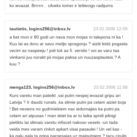
ko ievazat. Brrrrrr... cilveks tomer ir lettiecigs radijums.
tautietis, logins256@inbox.lv
23.02.2006 12:09
a bet mon ir 80 godi un nava mon mojas ni talepona ni ka !
Kuu lai as doru ar savu meiljo spragonju ? aiziit leidz pogasta
vecim as naspeeju ! joiit tok as 5. verstis ! voi as varu taa
viinkarsi juu norakt pii mojas paksa un nuuzasplauteis ? A
kuu ?
menga123, logins256@inbox.lv
23.02.2006 11:58
Kurs varetu man pateikt ,vai putni nespej ievazat gripu ari
Latvija ? Ir daudz runats ,ka slimie putni pa celam aiziet boja
! Bet neviens no gudriniekiem nav iedomajies ka putni pa
celam ari atpusas ! man skiet ka ar to laika spridi pilnigi
pietiktu lai slimais varetu infiscet nakoso veselo -un tada
veida mes varam rinkot apkart visai pasaulei ! Un vel kas -
ka galu gala ta gripa parnesajas uz majputniem ? tacu cirulis