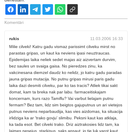
dienestam.
Komentāri
rukis
11.03.2006 16:33
Milie cilveki! Katru gadu vismaz parissimt cilveku mirst no
parastas gripas, un kaut ka neviens ipasi neuztraucas.
Epidemijas laika neliek sedet majas aiz aizvertam durvim,
bez saules un svaiga gaisa. No pieredzes zinu, ka
vakcinesana diemzel daudz ko nelidz, jo katru gadu paradas
jauna gripas mutacija. No putnu gripas mirusi paris gadu
laika dazi desmiti cilveku, par ko tas tracis? Atliek tikai sakt
domat, kam ta breka nak par labu. farmaceitiskajam
koncernam, kurs razo Tamiflu? Vai varbut lielajam putnu
fermam? Bez tam, lidz sim beigtos gajuputnus un ari vietejos
putnus neviens neparbaudija, kas vies aizdomas, ka situacija
irlidziga ka ar 'trako govju' slimibu. Peksni kaut kas atklaja,
ka tada esot. Bet cilveki trako. Driz aiztrakosies lidz tam, ka
laimes nesejus, starkisus, saks apsaut, jo tie luk varot kaut