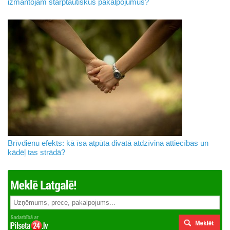
izmantojam starptautiskus pakalpojumus?
Brīvdienu efekts: kā īsa atpūta divatā atdzīvina attiecības un
kādēļ tas strādā?