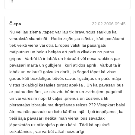
!!!
Čiepa
22.02.2006 09:45
Nu vēl jau ziema ,tāpēc var jau tik bravurīgus saukļus kā
virsrakstā skandināt . Radio ziņās jau stāsta , kādi pasākumi
tiek veikti vienā vai otrā Eiropas valstī lai pasargātu
mājputnus un beigu beigās arī pašus cilvēkus no putnu
gripas . Varbūt tā ir labāk un februārī vēl nesatraukties par
pavasari martā un gulbjiem , kuri atlidos aprīlī . Varbūt tā ir
labāk un nelauzīt galvu ko darīt , ja šogad tāpat kā visus
gadus kūtī bezdelīgas būvēs savas ligzdiņas un pašu māju
vistas izklaidīgi kašāsies turpat apakšā . Un kā pavasarī būs
ar putnu dienām , ar strazdu būriem un zvirbuļiem pagalmā
un vai varēsim nopirkt cāļus ,pīlēnus un zoslēnus tik
pierastajās izbraukuma tirgošanas reizēs ??? Visapkārt baisi
ātri mainās pasaule un lietu kārtība tajā . Ļoti iespējams , ka
tieši šajā pavasarī netikai man vienai būs savādāk
jāpaskatās uz atlidojušo putnu kāsi . Tādi kā apjukuši
izskatāmies , vai varbūt atkal neizdarīgi