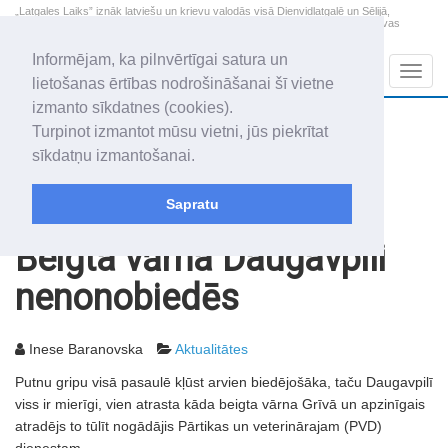
„Latgales Laiks” iznāk latviešu un krievu valodās visā Dienvidlatgalē un Sēlijā,
„Latgales Laiks” latviešu valodā aptver Daugavpils valstspilsētu, Augšdaugavas
novadu un apkārtējos novadus un pilsētas.
Informējam, ka pilnvērtīgai satura un
Sadaļas
Navig
lietošanas ērtības nodrošināšanai šī vietne
izmanto sīkdatnes (cookies).
2026. gada 8. augusts
+10.6
°C
Turpinot izmantot mūsu vietni, jūs piekrītat
Sestdiena
daži mākoņi
sīkdatņu izmantošanai.
Mudīte, Vladislava, Vladislavs
Sapratu
Rakstu arhīvs
2006
21.02.2006
Beigta vārna Daugavpili
nenonobiedēs
Inese Baranovska
Aktualitātes
Putnu gripu visā pasaulē kļūst arvien biedējošāka, taču Daugavpilī
viss ir mierīgi, vien atrasta kāda beigta vārna Grīvā un apzinīgais
atradējs to tūlīt nogādājis Pārtikas un veterinārajam (PVD)