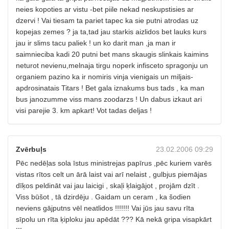
neies kopoties ar vistu -bet piile nekad neskupstisies ar
dzervi ! Vai tiesam ta pariet tapec ka sie putni atrodas uz
kopejas zemes ? ja ta,tad jau starkis aizlidos bet lauks kurs
jau ir slims tacu paliek ! un ko darit man ,ja man ir
saimnieciba kadi 20 putni bet mans skaugis slinkais kaimins
neturot nevienu,melnaja tirgu noperk infisceto spragonju un
organiem pazino ka ir nomiris vinja vienigais un miljais-
apdrosinatais Titars ! Bet gala iznakums bus tads , ka man
bus janozumme viss mans zoodarzs ! Un dabus izkaut ari
visi parejie 3. km apkart! Vot tadas deljas !
Zvērbuļs
23.02.2006 09:29
Pēc nedēļas sola īstus ministrejas papīrus ,pēc kuriem varēs
vistas rītos celt un ārā laist vai arī nelaist , gulbjus piemājas
dīķos peldināt vai jau laicigi , skaļi ķlaigājot , projām dzīt .
Viss būšot , tā dzirdēju . Gaidam un ceram , ka šodien
neviens gājputns vēl neatlidos !!!!!!! Vai jūs jau savu rīta
sīpolu un rīta ķiploku jau apēdāt ??? Kā nekā gripa visapkārt