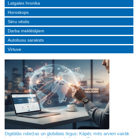
Latgales hronika
Horoskops
Sēru vēstis
Darba meklētājiem
Autobusu saraksts
Virtuve
Digitālās robežas un globālais tirgus: Kāpēc mēs arvien vairāk