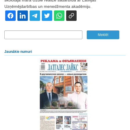
skolotāja Ināra Užule realizē sadarbībā ar Latvijas
Uzņēmējdarbības un menedžmenta akadēmiju.
Jaunākie numuri