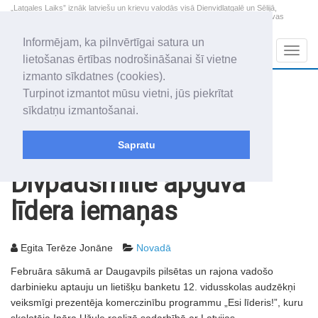
„Latgales Laiks” iznāk latviešu un krievu valodās visā Dienvidlatgalē un Sēlijā,
„Latgales Laiks” latviešu valodā aptver Daugavpils valstspilsētu, Augšdaugavas
novadu un apkārtējos novadus un pilsētas.
Informējam, ka pilnvērtīgai satura un
Sadaļas
Navig
lietošanas ērtības nodrošināšanai šī vietne
izmanto sīkdatnes (cookies).
2026. gada 7. augusts
+19.5
°C
Turpinot izmantot mūsu vietni, jūs piekrītat
Piektdiena
apmācies
sīkdatņu izmantošanai.
Alfrēds, Fredis, Madars
Sapratu
Rakstu arhīvs
2006
21.02.2006
Divpadsmitie apguva
līdera iemaņas
Egita Terēze Jonāne
Novadā
Februāra sākumā ar Daugavpils pilsētas un rajona vadošo
darbinieku aptauju un lietišķu banketu 12. vidusskolas audzēkņi
veiksmīgi prezentēja komerczinību programmu „Esi līderis!”, kuru