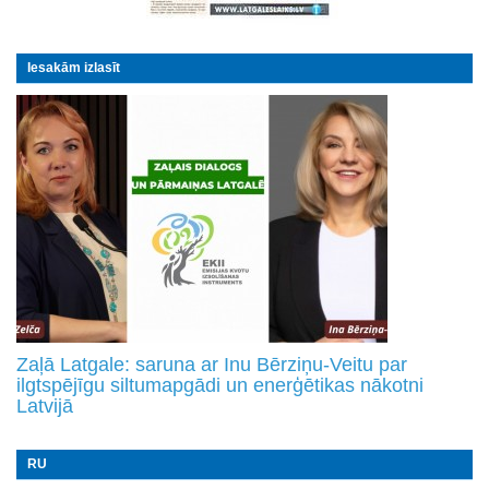
Iesakām izlasīt
Zaļā Latgale: saruna ar Inu Bērziņu-Veitu par
ilgtspējīgu siltumapgādi un enerģētikas nākotni
Latvijā
RU