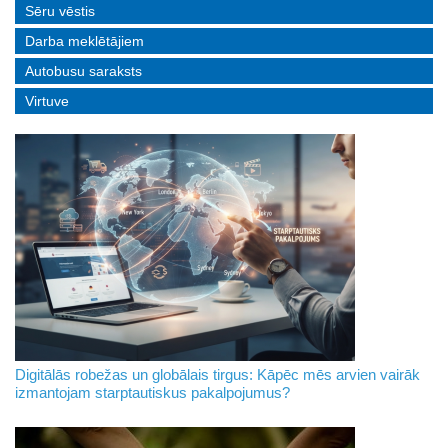
Sēru vēstis
Darba meklētājiem
Autobusu saraksts
Virtuve
Digitālās robežas un globālais tirgus: Kāpēc mēs arvien vairāk
izmantojam starptautiskus pakalpojumus?