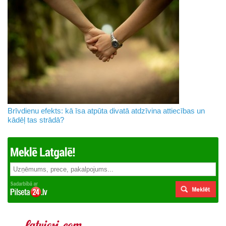
Brīvdienu efekts: kā īsa atpūta divatā atdzīvina attiecības un
kādēļ tas strādā?