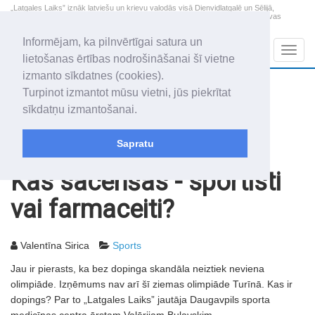
„Latgales Laiks” iznāk latviešu un krievu valodās visā Dienvidlatgalē un Sēlijā,
„Latgales Laiks” latviešu valodā aptver Daugavpils valstspilsētu, Augšdaugavas
novadu un apkārtējos novadus un pilsētas.
Informējam, ka pilnvērtīgai satura un
Sadaļas
Navig
lietošanas ērtības nodrošināšanai šī vietne
izmanto sīkdatnes (cookies).
2026. gada 7. augusts
+19.5
°C
Turpinot izmantot mūsu vietni, jūs piekrītat
Piektdiena
apmācies
sīkdatņu izmantošanai.
Alfrēds, Fredis, Madars
Sapratu
Rakstu arhīvs
2006
21.02.2006
Kas sacenšas - sportisti
vai farmaceiti?
Valentīna Sirica
Sports
Jau ir pierasts, ka bez dopinga skandāla neiztiek neviena
olimpiāde. Izņēmums nav arī šī ziemas olimpiāde Turīnā. Kas ir
dopings? Par to „Latgales Laiks” jautāja Daugavpils sporta