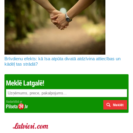
Brīvdienu efekts: kā īsa atpūta divatā atdzīvina attiecības un
kādēļ tas strādā?