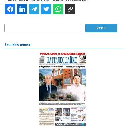
medicīnas centra ārstam Valērijam Bulavskim.
Jaunākie numuri