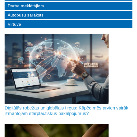
Darba meklētājiem
Autobusu saraksts
Virtuve
Digitālās robežas un globālais tirgus: Kāpēc mēs arvien vairāk
izmantojam starptautiskus pakalpojumus?