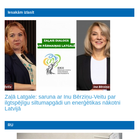
Iesakām izlasīt
Zaļā Latgale: saruna ar Inu Bērziņu-Veitu par
ilgtspējīgu siltumapgādi un enerģētikas nākotni
Latvijā
RU