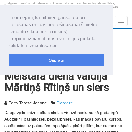
„Latgales Laiks” iznāk latviešu un krievu valodās visā Dienvidlatgalē un Sēlijā,
„Latgales Laiks” latviešu valodā aptver Daugavpils valstspilsētu, Augšdaugavas
novadu un apkārtējos novadus un pilsētas.
Informējam, ka pilnvērtīgai satura un
Sadaļas
Navig
lietošanas ērtības nodrošināšanai šī vietne
izmanto sīkdatnes (cookies).
2026. gada 7. augusts
+19.2
°C
Turpinot izmantot mūsu vietni, jūs piekrītat
Piektdiena
daļēji mākoņains
sīkdatņu izmantošanai.
Alfrēds, Fredis, Madars
Sapratu
Rakstu arhīvs
2006
10.03.2006
Meistara dienā valdīja
Mārtiņš Rītiņš un siers
Egita Terēze Jonāne
Pieredze
Daugavpils tirdzniecības skolas virtuvē noskaņa kā gadatirgū.
Audzēkņi, pasniedzēji, bezdarbnieki, kas mācās pavāru kursos,
sasēdušies uz palodzēm, apstājuši apkārt plītīm, kur saimnieko