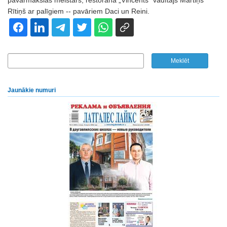
pavārmākslas meistars, restorāna „Vincents” vadītājs Mārtiņš
Rītiņš ar palīgiem -- pavāriem Daci un Reini.
Jaunākie numuri