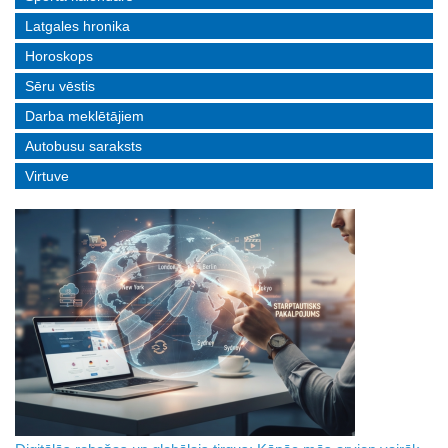
Latgales hronika
Horoskops
Sēru vēstis
Darba meklētājiem
Autobusu saraksts
Virtuve