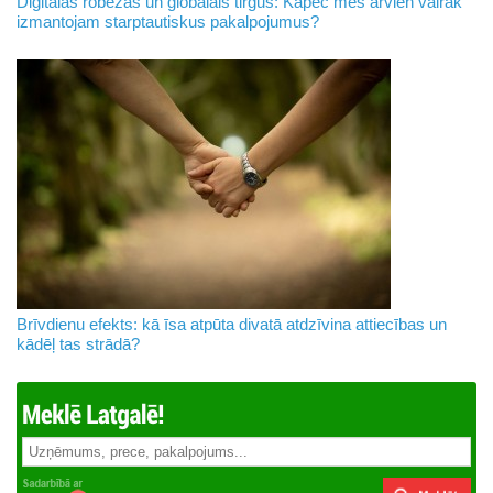
Digitālās robežas un globālais tirgus: Kāpēc mēs arvien vairāk
izmantojam starptautiskus pakalpojumus?
Brīvdienu efekts: kā īsa atpūta divatā atdzīvina attiecības un
kādēļ tas strādā?