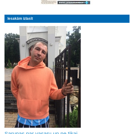
Iesakām izlasīt
Sarunas par vasaru un ne tikai