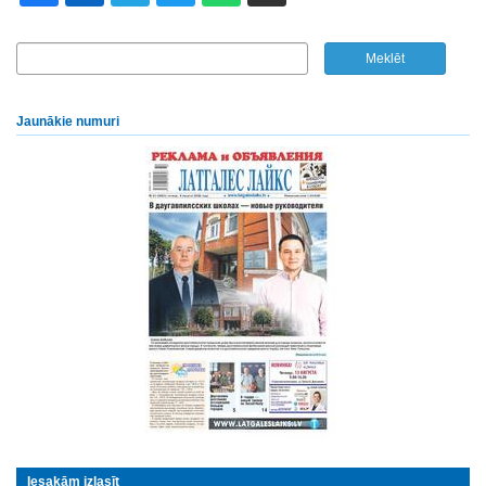
Jaunākie numuri
Iesakām izlasīt