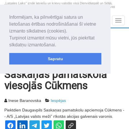
„Latgales Laiks” iznāk latviešu un krievu valodās visā Dienvidlatgalē un Sēlijā,
„Latgales Laiks” latviešu valodā aptver Daugavpils valstspilsētu, Augšdaugavas
novadu un apkārtējos novadus un pilsētas.
Informējam, ka pilnvērtīgai satura un
Sadaļas
Navig
lietošanas ērtības nodrošināšanai šī vietne
izmanto sīkdatnes (cookies).
2026. gada 9. augusts
+17.2
°C
Turpinot izmantot mūsu vietni, jūs piekrītat
Svētdiena
skaidrs laiks
sīkdatņu izmantošanai.
Genovefa, Genoveva, Madara
Sapratu
Rakstu arhīvs
2006
23.05.2006
Saskaņas pamatskolā
viesojās Cūkmens
Inese Baranovska
Iespējas
Piektdien Daugavpils Saskaņas pamatskolu apciemoja Cūkmens -
- A/S „Latvijas valsts meži” rīkotās akcijas galvenais varonis.