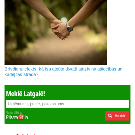
Brīvdienu efekts: kā īsa atpūta divatā atdzīvina attiecības un
kādēļ tas strādā?