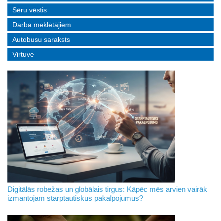
Sēru vēstis
Darba meklētājiem
Autobusu saraksts
Virtuve
Digitālās robežas un globālais tirgus: Kāpēc mēs arvien vairāk
izmantojam starptautiskus pakalpojumus?