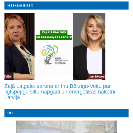
Iesakām izlasīt
Zaļā Latgale: saruna ar Inu Bērziņu-Veitu par
ilgtspējīgu siltumapgādi un enerģētikas nākotni
Latvijā
RU