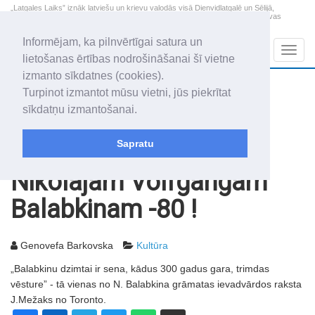
„Latgales Laiks” iznāk latviešu un krievu valodās visā Dienvidlatgalē un Sēlijā,
„Latgales Laiks” latviešu valodā aptver Daugavpils valstspilsētu, Augšdaugavas
novadu un apkārtējos novadus un pilsētas.
Informējam, ka pilnvērtīgai satura un
Sadaļas
Navig
lietošanas ērtības nodrošināšanai šī vietne
izmanto sīkdatnes (cookies).
2026. gada 7. augusts
+21.7
°C
Turpinot izmantot mūsu vietni, jūs piekrītat
Piektdiena
daļēji mākoņains
sīkdatņu izmantošanai.
Alfrēds, Fredis, Madars
Sapratu
Rakstu arhīvs
2006
14.07.2006
Nikolajam Volfgangam
Balabkinam -80 !
Genovefa Barkovska
Kultūra
„Balabkinu dzimtai ir sena, kādus 300 gadus gara, trimdas
vēsture” - tā vienas no N. Balabkina grāmatas ievadvārdos raksta
J.Mežaks no Toronto.