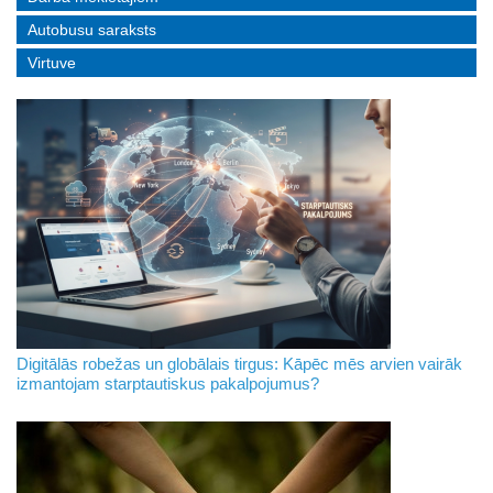
Autobusu saraksts
Virtuve
Digitālās robežas un globālais tirgus: Kāpēc mēs arvien vairāk
izmantojam starptautiskus pakalpojumus?