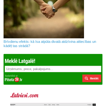
Brīvdienu efekts: kā īsa atpūta divatā atdzīvina attiecības un
kādēļ tas strādā?