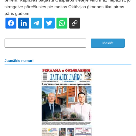
brillēm. Kaplavas pagasta Gasparos vietējie viņu maz nepazīst, jo
sirmgalve pārcēlusies pie meitas Oktāvijas ģimenes tikai pirms
pāris gadiem.
Jaunākie numuri