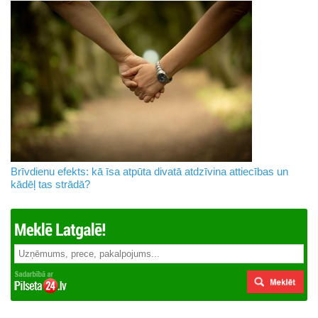
Brīvdienu efekts: kā īsa atpūta divatā atdzīvina attiecības un
kādēļ tas strādā?