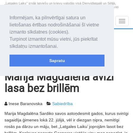
„Latgales Laiks” iznāk latviešu un krievu valodās visā Dienvidlatgalē un Sēlijā,
„Latgales Laiks” latviešu valodā aptver Daugavpils valstspilsētu, Augšdaugavas
novadu un apkārtējos novadus un pilsētas.
Informējam, ka pilnvērtīgai satura un
Sadaļas
Navig
lietošanas ērtības nodrošināšanai šī vietne
izmanto sīkdatnes (cookies).
2026. gada 7. augusts
+22.5
°C
Turpinot izmantot mūsu vietni, jūs piekrītat
Piektdiena
daļēji mākoņains
sīkdatņu izmantošanai.
Alfrēds, Fredis, Madars
Sapratu
Rakstu arhīvs
2006
25.07.2006
Marija Magdalēna avīzi
lasa bez brillēm
Inese Baranovska
Sabiedrība
Marija Magdalēna Sardiko savos astoņdesmit gados, kurus svinīgi
sagaidīja ģimenes lokā 22. jūlijā, vēl ir diezgan ņipra, nemitīgi
rosās pa dārzu un māju, bet „Latgales Laiku’ joprojām lasot bez