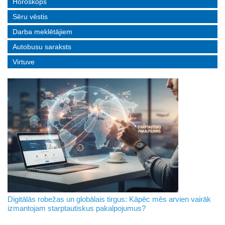
Horoskops
Sēru vēstis
Darba meklētājiem
Autobusu saraksts
Virtuve
Digitālās robežas un globālais tirgus: Kāpēc mēs arvien vairāk
izmantojam starptautiskus pakalpojumus?