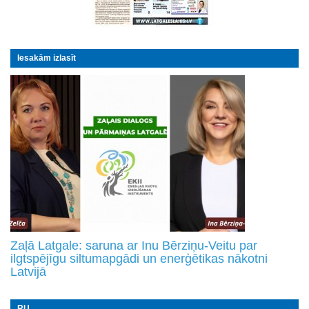
Iesakām izlasīt
Zaļā Latgale: saruna ar Inu Bērziņu-Veitu par
ilgtspējīgu siltumapgādi un enerģētikas nākotni
Latvijā
RU