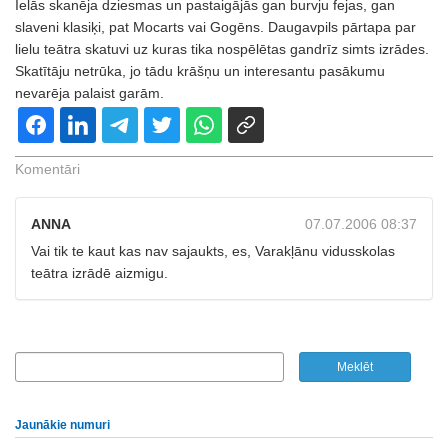
Ielās skanēja dziesmas un pastaigājās gan burvju fejas, gan
slaveni klasiķi, pat Mocarts vai Gogēns. Daugavpils pārtapa par
lielu teātra skatuvi uz kuras tika nospēlētas gandrīz simts izrādes.
Skatītāju netrūka, jo tādu krāšņu un interesantu pasākumu
nevarēja palaist garām.
Komentāri
ANNA
07.07.2006 08:37
Vai tik te kaut kas nav sajaukts, es, Varakļānu vidusskolas
teātra izrādē aizmigu.
Jaunākie numuri