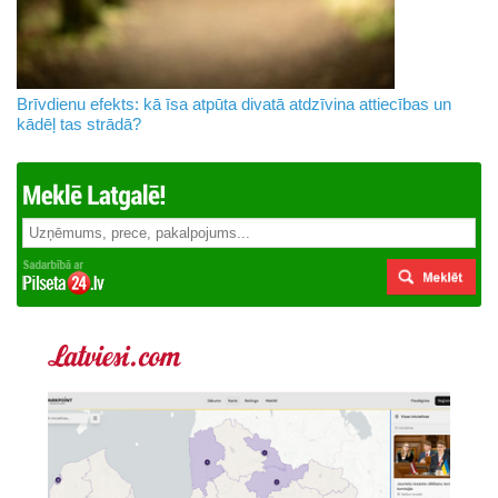
Brīvdienu efekts: kā īsa atpūta divatā atdzīvina attiecības un
kādēļ tas strādā?