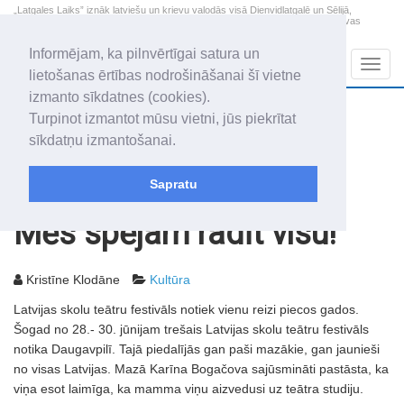
„Latgales Laiks” iznāk latviešu un krievu valodās visā Dienvidlatgalē un Sēlijā,
„Latgales Laiks” latviešu valodā aptver Daugavpils valstspilsētu, Augšdaugavas
novadu un apkārtējos novadus un pilsētas.
Informējam, ka pilnvērtīgai satura un
Sadaļas
Navig
lietošanas ērtības nodrošināšanai šī vietne
izmanto sīkdatnes (cookies).
2026. gada 8. augusts
+19.3
°C
Turpinot izmantot mūsu vietni, jūs piekrītat
Sestdiena
apmācies
sīkdatņu izmantošanai.
Mudīte, Vladislava, Vladislavs
Sapratu
Rakstu arhīvs
2006
04.07.2006
Mēs spējam radīt visu!
Kristīne Klodāne
Kultūra
Latvijas skolu teātru festivāls notiek vienu reizi piecos gados.
Šogad no 28.- 30. jūnijam trešais Latvijas skolu teātru festivāls
notika Daugavpilī. Tajā piedalījās gan paši mazākie, gan jaunieši
no visas Latvijas. Mazā Karīna Bogačova sajūsmināti pastāsta, ka
viņa esot laimīga, ka mamma viņu aizvedusi uz teātra studiju.