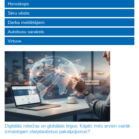
Horoskops
Sēru vēstis
Darba meklētājiem
Autobusu saraksts
Virtuve
Digitālās robežas un globālais tirgus: Kāpēc mēs arvien vairāk
izmantojam starptautiskus pakalpojumus?