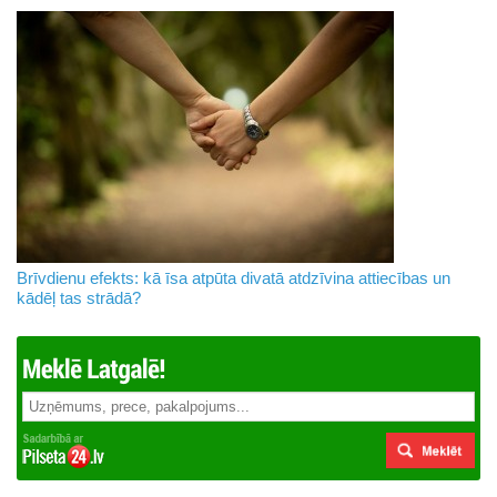
Brīvdienu efekts: kā īsa atpūta divatā atdzīvina attiecības un
kādēļ tas strādā?