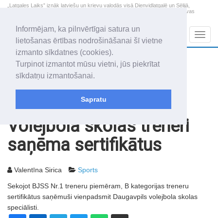
„Latgales Laiks” iznāk latviešu un krievu valodās visā Dienvidlatgalē un Sēlijā,
„Latgales Laiks” latviešu valodā aptver Daugavpils valstspilsētu, Augšdaugavas
novadu un apkārtējos novadus un pilsētas.
Informējam, ka pilnvērtīgai satura un
Sadaļas
Navig
lietošanas ērtības nodrošināšanai šī vietne
izmanto sīkdatnes (cookies).
2026. gada 8. augusts
+18.8
°C
Turpinot izmantot mūsu vietni, jūs piekrītat
Sestdiena
daļēji mākoņains
sīkdatņu izmantošanai.
Mudīte, Vladislava, Vladislavs
Sapratu
Rakstu arhīvs
2006
04.07.2006
Volejbola skolas treneri
saņēma sertifikātus
Valentīna Sirica
Sports
Sekojot BJSS Nr.1 treneru piemēram, B kategorijas treneru
sertifikātus saņēmuši vienpadsmit Daugavpils volejbola skolas
speciālisti.